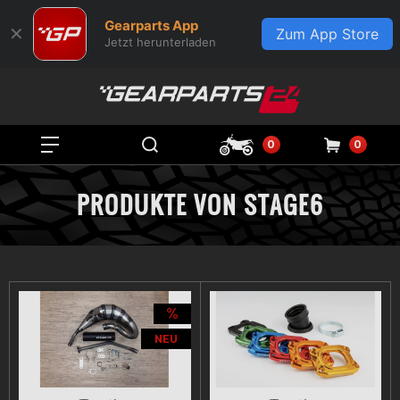
Gearparts App
✕
Zum App Store
Jetzt herunterladen
0
0
PRODUKTE VON STAGE6
NEU