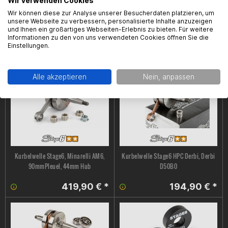
Wir verwenden Cookies
Wir können diese zur Analyse unserer Besucherdaten platzieren, um
Kupplungsbeläge Stage6, Derbi
Kupplungssatz Stage6 R/T, 6-
unsere Webseite zu verbessern, personalisierte Inhalte anzuzeigen
D50B0
Scheiben Racing Kupplung / Minarelli
und Ihnen ein großartiges Webseiten-Erlebnis zu bieten. Für weitere
AM6
Informationen zu den von uns verwendeten Cookies öffnen Sie die
Einstellungen.
89,00 € *
399,90 € *
Alle akzeptieren
Nein, anpassen
Kurbelwelle Stage6, Minarelli AM6,
Kurbelwelle Stage6 HPC Derbi, Derbi
90mmPleuel, 44mm Hub
D50B0
419,90 € *
194,90 € *