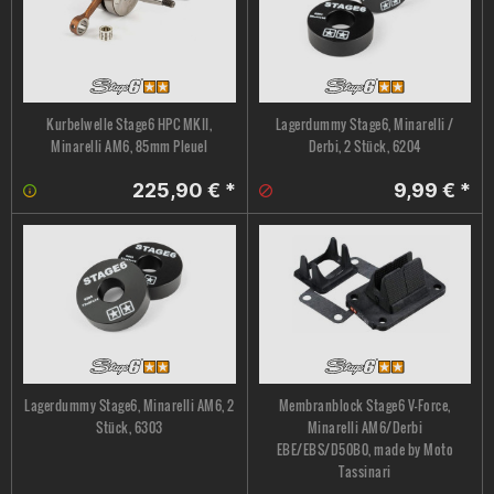
Kurbelwelle Stage6 HPC MKII,
Lagerdummy Stage6, Minarelli /
Minarelli AM6, 85mm Pleuel
Derbi, 2 Stück, 6204
225,90 € *
9,99 € *
Lagerdummy Stage6, Minarelli AM6, 2
Membranblock Stage6 V-Force,
Stück, 6303
Minarelli AM6/Derbi
EBE/EBS/D50B0, made by Moto
Tassinari