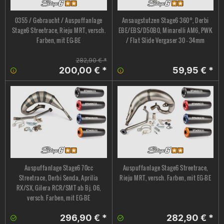
0355 / Gebraucht / Auspuffanlage
Ansaugstutzen Stage6 360°, Derbi
Stage6 Streetrace, Rieju MRT, versch.
EBE/EBS/D50B0, Minarelli AM6, PWK
Farben, mit EG-BE
/ Flat Slide Vergaser 30 - 34mm
282,90 € *
200,00 € *
59,95 € *
Auspuffanlage Stage6 70cc
Auspuffanlage Stage6 Streetrace,
Streetrace, Derbi Senda, Aprilia
Rieju MRT, versch. Farben, mit EG-BE
RX/SX, Gilera RCR/SMT ab Bj. 06,
versch. Farben, mit EG-BE
296,90 € *
282,90 € *