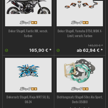
Dekor Stage6, Fantic XM, versch.
Dekor Stage6, Yamaha DT50, MBK X-
Farben
Limit, versch. Farben
149,90 € *
165,90 € *
ab 62,94 € *
Dekorsatz Stage6, Rieju MRT 50, Bj.
Dichtungssatz Stage6 50cc Alu Sport,
08-24
Derbi D50B0