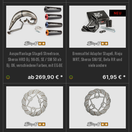
NEU
Auspuffanlage Stage6 Streetrace,
Bremsattel Adapter Stage6, Rieju
Sherco HRD Bj. 98-05, SE / SM 50 ab
MRT, Sherco SM/SE, Beta RR und
Bj. 06, verschiedene Farben, mit EG-BE
viele andere
ab 269,90 € *
61,95 € *