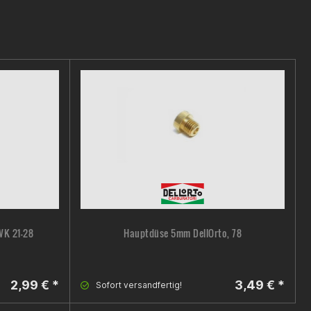
WK 21-28
Hauptdüse 5mm DellOrto, 78
2,99 € *
3,49 € *
Sofort versandfertig!