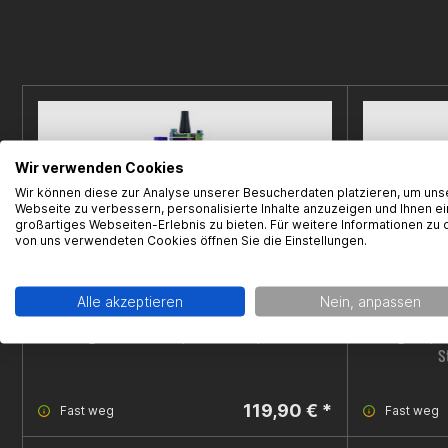
Wir verwenden Cookies
Wir können diese zur Analyse unserer Besucherdaten platzieren, um uns
Webseite zu verbessern, personalisierte Inhalte anzuzeigen und Ihnen ei
großartiges Webseiten-Erlebnis zu bieten. Für weitere Informationen zu 
von uns verwendeten Cookies öffnen Sie die Einstellungen.
Alle akzeptieren
Nein, anpassen
Vergaser Flat Slide, NeoChrome, 28mm
Vergaser, u
S
119,90 € *
Fast weg
Fast weg