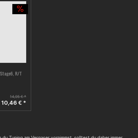
 Stage6, R/T
14,95 € *
10,46 € *
 du Tuning am Vergaser vornimmst, solltest du daher immer