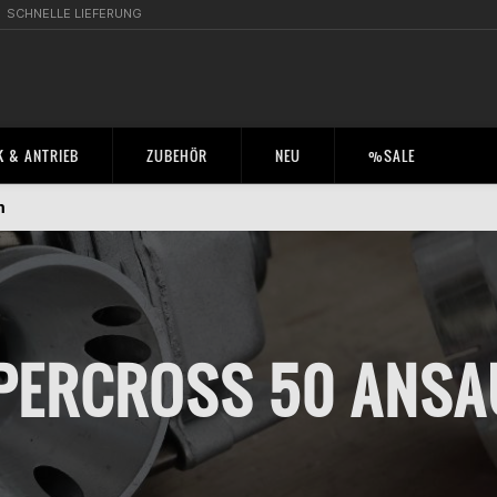
SCHNELLE LIEFERUNG
 & ANTRIEB
ZUBEHÖR
NEU
%SALE
m
UPERCROSS 50 ANS