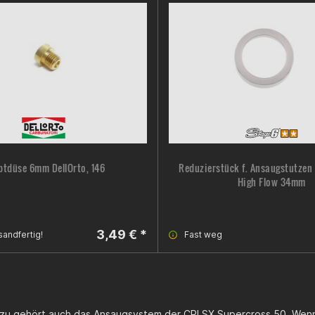
tdüse 6mm DellOrto, 146
Reduzierstück f. Ansaugstutzen
High Flow 34mm
3,49 € *
sandfertig!
Fast weg
azu gehört auch das Ansaugsystem der CPI SX Supercross 50. Wenn