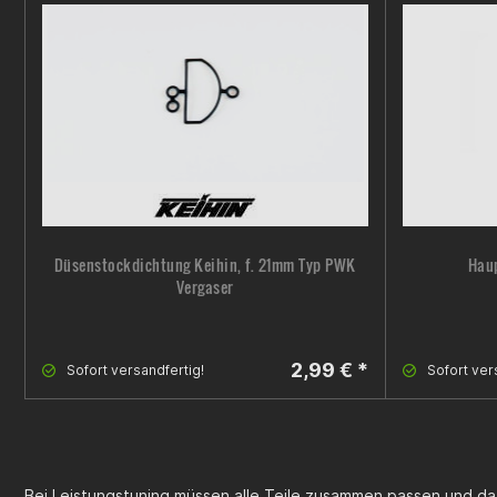
Düsenstockdichtung Keihin, f. 21mm Typ PWK
Haup
Vergaser
2,99 € *
Sofort versandfertig!
Sofort ver
Bei Leistungstuning müssen alle Teile zusammen passen und d