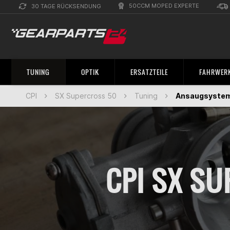
50CCM MOPED EXPERTE
30 TAGE RÜCKSENDUNG
TUNING
OPTIK
ERSATZTEILE
FAHRWERK
CPI
SX Supercross 50
Tuning
Ansaugsyste
CPI SX S