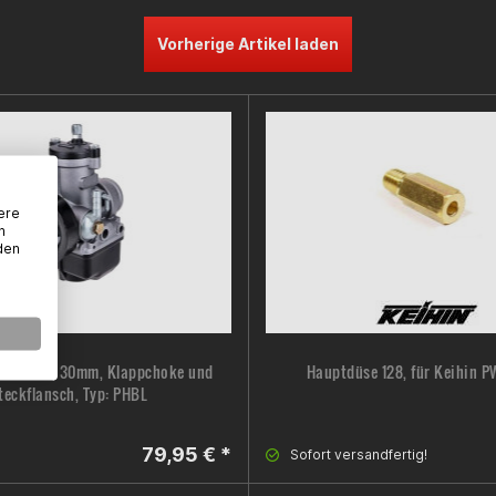
Vorherige Artikel laden
ere
n
den
niversell, 30mm, Klappchoke und
Hauptdüse 128, für Keihin P
teckflansch, Typ: PHBL
79,95 € *
Sofort versandfertig!