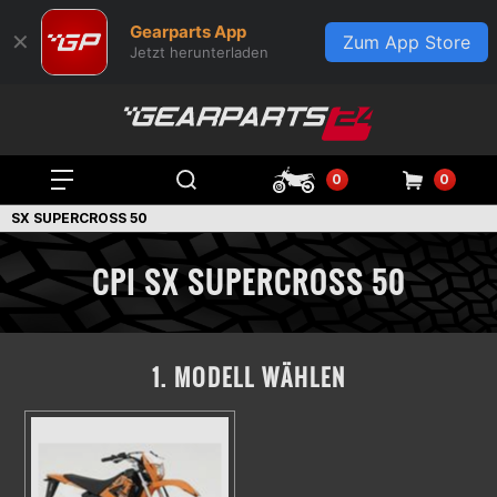
Gearparts App
✕
Zum App Store
Jetzt herunterladen
0
0
SX SUPERCROSS 50
CPI SX SUPERCROSS 50
1. MODELL WÄHLEN