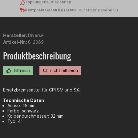
Top
Kundenzufriedenheit
Bestpreis Garantie
(
Artikel günstiger gesehen?
)
Hersteller:
Diverse
Artikel-Nr.:
812069
Produktbeschreibung
hilfreich
nicht hilfreich
Ersatzbremssattel für CPI SM und SX.
Technische Daten
Achse: 15 mm
Farbe: schwarz
Kolbendurchmesser: 32 mm
Typ: 41