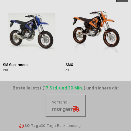
SM Supermoto
SMX
S
CPI
CPI
C
Bestelle jetzt (
17 Std. und 30 Min.
) und sichere dir:
Versand:
morgen
30 Tage
30 Tage Rücksendung