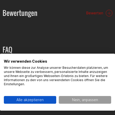
Bewertungen
Bewerten
FAQ
Hier findest du die häufigsten Fragen und die dazugehörigen
Wir verwenden Cookies
Antworten zu diesem Artikel.
Wir können diese zur Analyse unserer Besucherdaten platzieren, um
unsere Webseite zu verbessern, personalisierte Inhalte anzuzeigen
und Ihnen ein großartiges Webseiten-Erlebnis zu bieten. Für weitere
Informationen zu den von uns verwendeten Cookies öffnen Sie die
Einstellungen.
Produktsicherheit
Alle akzeptieren
Nein, anpassen