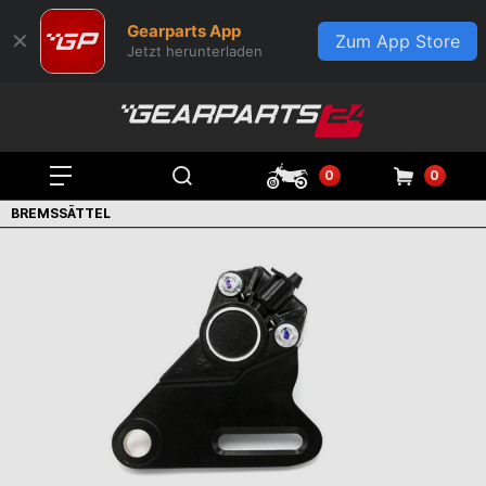
Gearparts App
✕
Zum App Store
Jetzt herunterladen
0
0
BREMSSÄTTEL