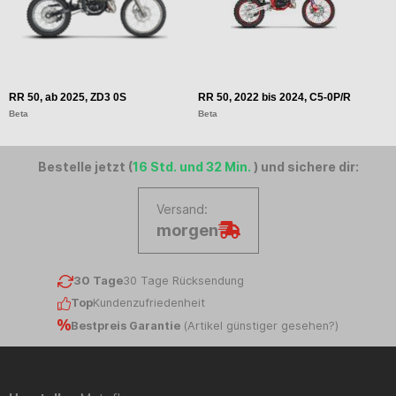
RR 50, ab 2025, ZD3 0S
RR 50, 2022 bis 2024, C5-0P/R
R
Beta
Beta
B
Bestelle jetzt (
16 Std. und 32 Min.
) und sichere dir:
Versand:
morgen
30 Tage
30 Tage Rücksendung
Top
Kundenzufriedenheit
Bestpreis Garantie
(
Artikel günstiger gesehen?
)