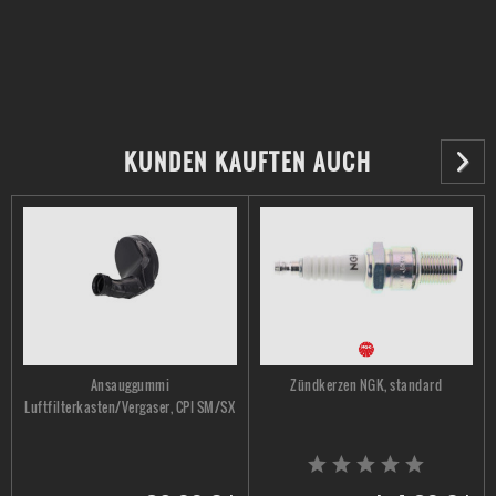
KUNDEN KAUFTEN AUCH
Ansauggummi
Zündkerzen NGK, standard
Luftfilterkasten/Vergaser, CPI SM/SX