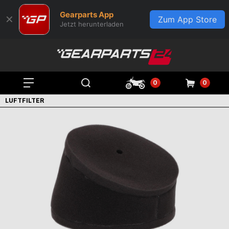
Gearparts App
✕
Zum App Store
Jetzt herunterladen
0
0
LUFTFILTER