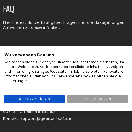
FAQ
Hier findest du die häufigsten Fragen und die dazugehörigen
Antworten zu diesem Artikel.
Wir verwenden Cookies
Produktsicherheit
Wir können diese zur Analyse unserer Besucherdaten platzieren, um
unsere Webseite zu verbessern, personalisierte Inhalte anzuzeigen
und Ihnen ein großartiges Webseiten-Erlebnis zu bieten. Für weitere
Informationen zu den von uns verwendeten Cookies öffnen Sie die
Einstellungen.
Kontaktinformationen des Herstellers:
Gearparts GmbH
Alle akzeptieren
Nein, anpassen
Im Langgewann 5-7
65719 Hofheim am Taunus
Kontakt:
support@gearparts24.de