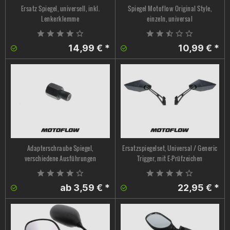
Ersatz Spiegel, universell, inkl.
Spiegel Motoflow Original Style,
Lenkerklemme
einzeln, universal
14,99 € *
10,99 € *
Adapterschraube Spiegel,
Ersatzspiegelset, Universal / Generic
verschiedene Ausführungen
Trigger, mit E-Prüfzeichen
ab 3,59 € *
22,95 € *