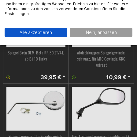
und Ihnen ein großartiges Webseiten-Erlebnis zu bieten. Für weitere
Informationen zu den von uns verwendeten Cookies öffnen Sie die
Einstellungen.
Alle akzeptieren
Nein, anpassen
Spiegel Beta OEM, Beta RR 50 2T/4T,
Abdeckkappen Spiegelgewinde,
ab Bj. 10, links
schwarz, für M10 Gewinde, CNC
gefräst
39,95 € *
10,99 € *
Spiegel, universal links oder rechts,
Ersatzspiegel, universal, rechts, mit E-