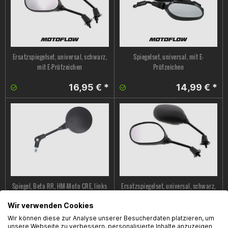
Ersatzspiegelset, universal, schwarz,
Spiegelset, universal, mit E-
mit E-Prüfzeichen
Prüfzeichen
16,95 € *
14,99 € *
Spiegel, Beta RR, HM-Moto CRE, links
Ersatzspiegelset, universal, schwarz,
/ rechts, M10, E-Prüfzeichen
mit E-Prüfzeichen
Wir verwenden Cookies
16,95 € *
13,99 € *
Wir können diese zur Analyse unserer Besucherdaten platzieren, um
unsere Webseite zu verbessern, personalisierte Inhalte anzuzeigen