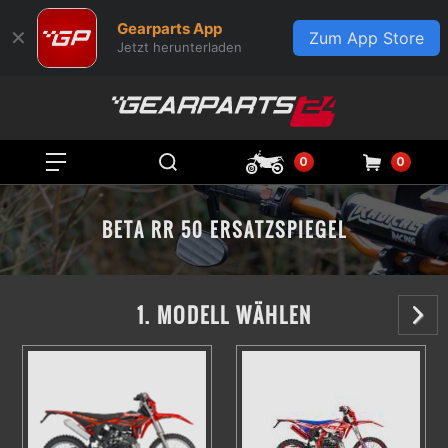
Gearparts App
✕
Zum App Store
Jetzt herunterladen
0
0
BETA RR 50 ERSATZSPIEGEL
1. MODELL WÄHLEN