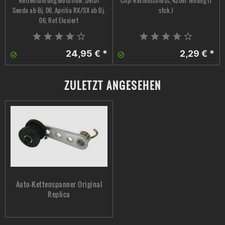
Kettenführung Motoflow, Derbi
Clip- Kettenschloss, 420er Teilung (1
Senda ab Bj. 06, Aprilia RX/SX ab Bj.
stck.)
06, Rot Eloxiert
24,95 € *
2,29 € *
ZULETZT ANGESEHEN
Auto-Kettenspanner Original
Replica