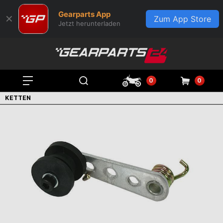
Gearparts App
✕
Zum App Store
Jetzt herunterladen
0
0
KETTEN