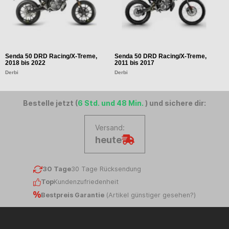
Senda 50 DRD Racing/X-Treme,
Senda 50 DRD Racing/X-Treme,
S
2018 bis 2022
2011 bis 2017
2
Derbi
Derbi
D
Bestelle jetzt (
6 Std. und 48 Min.
) und sichere dir:
Versand:
heute
30 Tage
30 Tage Rücksendung
Top
Kundenzufriedenheit
Bestpreis Garantie
(
Artikel günstiger gesehen?
)