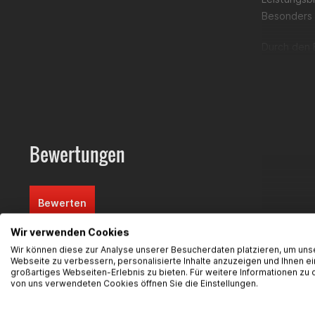
Besonders 
Durch den E
Wärmebestä
sicheren Ha
Hinweis:
D
zu Trainin
Der
Endsch
Bewertungen
Technische 
Bewerten
Herstelle
Einsatzb
Material:
Wir verwenden Cookies
Farbe: Bl
Wir können diese zur Analyse unserer Besucherdaten platzieren, um uns
Passend 
Webseite zu verbessern, personalisierte Inhalte anzuzeigen und Ihnen ei
Hubraum-
großartiges Webseiten-Erlebnis zu bieten. Für weitere Informationen zu 
Flanschd
FAQ
Hier finde
von uns verwendeten Cookies öffnen Sie die Einstellungen.
Montage
Homologa