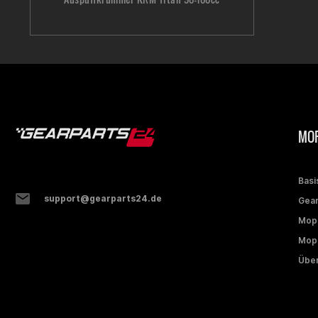
MOP
Basi
support@gearparts24.de
Gear
Mop
Mope
Über