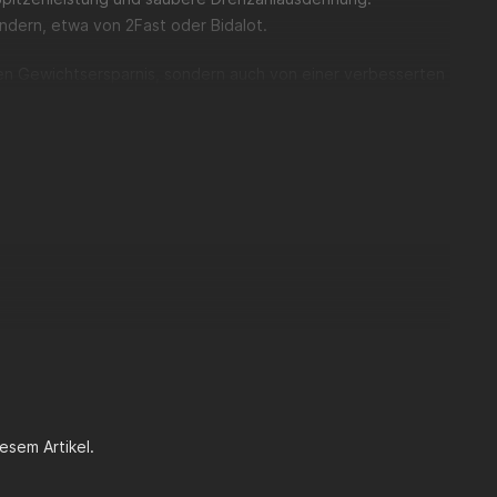
ndern, etwa von 2Fast oder Bidalot.
chen Gewichtsersparnis, sondern auch von einer verbesserten
tem erleichtert zudem die Montage und sorgt für einen
n
. Sie ist ausschließlich für den Einsatz auf der Rennstrecke,
rat ausgewählt werden.
esem Artikel.