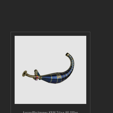
Auspuffkrümmer KRM Titan 90-100cc