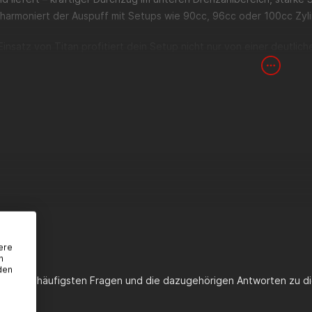
harmoniert der Auspuff mit Setups wie 90cc, 96cc oder 100cc Zyli
insatz von Titan profitiert dein Setup nicht nur von einer deutli
ndigkeit. Der modulare Aufbau mit dem KRM MULTIFIX Montagesys
lt im Rennbetrieb.
iese Auspuffanlage ist
nicht für den Straßenverkehr zugelasse
gszwecken oder als Show- bzw. Ausstellungsobjekt bestimmt.
alldämpfer ist nicht im Lieferumfang enthalten
und muss sepa
Daten
r: KRM Pro Ride
ereich: Rennstrecke / Wettbewerb / Show
 Titan
au (Titan-Finish)
ere
für: Derbi Motoren
n
Empfehlung: 90cc – 100cc
den
urchmesser: Ø 38 mm
st du die häufigsten Fragen und die dazugehörigen Antworten zu di
system: KRM MULTIFIX
tion: Nicht zugelassen für den öffentlichen Straßenverkehr