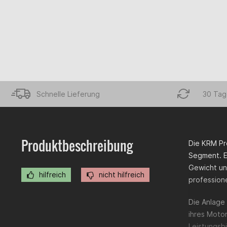
Schnelle Lieferung
30 Tag
Produktbeschreibung
Die KRM Pr
Segment. E
Gewicht und
hilfreich
nicht hilfreich
profession
Die Anlage 
ihres Moto
Leistungsbi