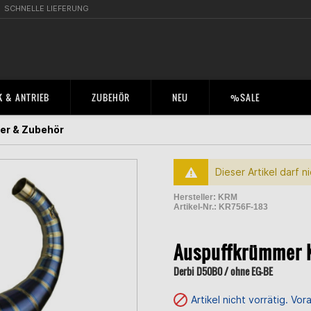
SCHNELLE LIEFERUNG
 & ANTRIEB
ZUBEHÖR
NEU
%SALE
r & Zubehör
Dieser Artikel darf 
Hersteller:
KRM
Artikel-Nr.:
KR756F-183
2004934000004
Auspuffkrümmer 
Derbi D50B0 / ohne EG-BE
Artikel nicht vorrätig. Vo