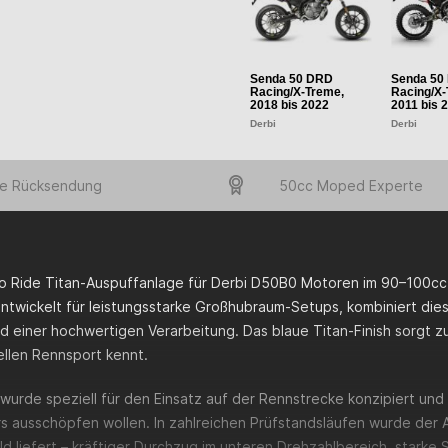
Senda 50 DRD
Senda 50
Racing/X-Treme,
Racing/X-
2018 bis 2022
2011 bis 
Derbi
Derbi
e Rücksendung
50cc Moped Experte
o Ride Titan-Auspuffanlage für Derbi D50B0 Motoren im 90–100cc 
ntwickelt für leistungsstarke Großhubraum-Setups, kombiniert di
 einer hochwertigen Verarbeitung. Das blaue Titan-Finish sorgt zu
ellen Rennsport kennt.
wurde speziell für den Einsatz auf der Rennstrecke konzipiert und r
rs ausschöpfen wollen. In zahlreichen Prüfstandsläufen wurde der
ld liefert – kräftiger Durchzug im unteren Drehzahlbereich, stark