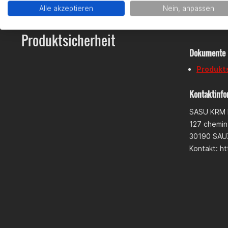
Alle akzeptieren
Nein, anpassen
Lieferumfan
KRM Pro 
Produktsicherheit
KRM Flan
KRM Edel
Dokumente
Komplett
Abnehmba
Produkt
KRM Vent
Schutzha
KRM Pro 
Kontaktinfo
SASU KRM 
Kategorisier
127 chemin 
Tuning > K
30190 SAU
Ersatzteil
Kontakt: h