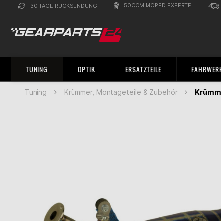
50CCM MOPED EXPERTE
30 TAGE RÜCKSENDUNG
TUNING
OPTIK
ERSATZTEILE
FAHRWERK
Tuning
Krümmer, Montageteile & Zubehör
Krümme