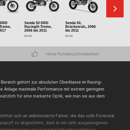
 DRD
Senda 50 DRD
Senda 50,
DRD Pro 50, 2
Treme,
Racing/X-Treme,
Brückenrah., 2006
2014
2017
2006 bis 2011
bis 2011
Derbi
Derbi
Derbi
Hohe Kundenzufriedenheit
Bereich gehört zur absoluten Oberklasse im Racing-
ese Anlage maximale Performance mit extrem geringem
sätzlich für eine markante Optik, wie man sie aus dem
ichtet sich an ambitionierte Fahrer, die das volle Potenzial
 Auspuff so abgestimmt, dass er ein sehr ausgewogenes
e Spitzenleistung und saubere Drehzahlausdehnung.