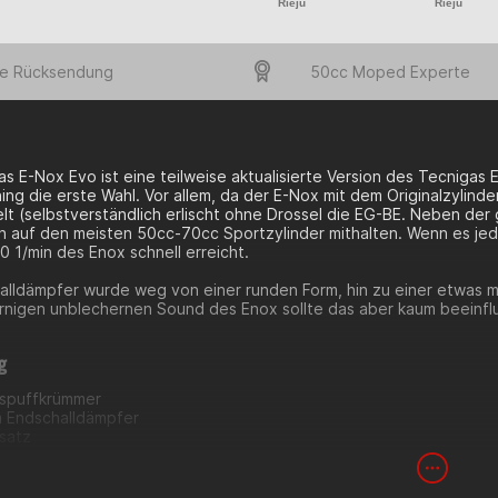
Rieju
Rieju
e Rücksendung
50cc Moped Experte
s E-Nox Evo ist eine teilweise aktualisierte Version des Tecnigas E
g die erste Wahl. Vor allem, da der E-Nox mit dem Originalzylinde
t (selbstverständlich erlischt ohne Drossel die EG-BE. Neben der 
h auf den meisten 50cc-70cc Sportzylinder mithalten. Wenn es jed
 1/min des Enox schnell erreicht.
alldämpfer wurde weg von einer runden Form, hin zu einer etwas 
rnigen unblechernen Sound des Enox sollte das aber kaum beeinfl
g
uspuffkrümmer
m Endschalldämpfer
satz