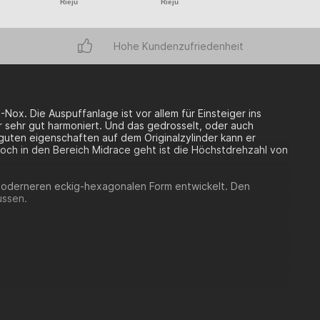
Rieju
Rieju
Hohe Kundenzufriedenheit
-Nox. Die Auspuffanlage ist vor allem für Einsteiger ins
r sehr gut harmoniert. Und das gedrosselt, oder auch
guten eigenschaften auf dem Originalzylinder kann er
och in den Bereich Midrace geht ist die Höchstdrehzahl von
moderneren eckig-hexagonalen Form entwickelt. Den
ussen.