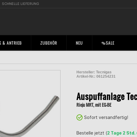
SCHNELLE LIEFERUNG
 & ANTRIEB
ZUBEHÖR
NEU
%SALE
Hersteller:
Tecnigas
Artikel-Nr.:
061254231
2001128900003
Auspuffanlage Tec
Rieju MRT, mit EG-BE
Sofort versandfertig!
Bestelle jetzt (
2 Tage 2 Std.