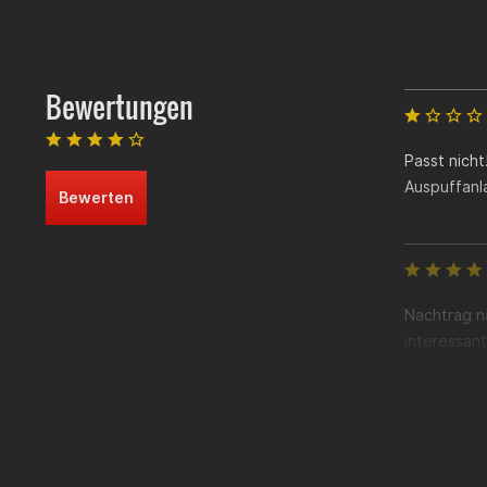
EG-BE (Betri
Dokume
Allgemei
Diese 
Bewertungen
EG-BE 
nicht 
Außerd
Auspuf
Passt nicht
Auspuffanl
Bewerten
Nachtrag na
interessan
noch Platz
Geschmacks
Autofahrer