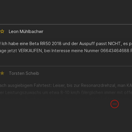
ebserlaubnis)
nt:
061254231.pdf
ne Hinweise zur Betriebserlaubnis von Auspuffanlagen:
Auspuffanlage ist ggf. bei unterschiedlichen Fahrzeugmodellen tech
auch für dein Fahrzeug gültig ist. Das kannst du im anhängenden 
Leon Mühlbachwr
annehmen.
em verfällt eine EG-BE sofort, sobald die Auspuffanlage veränder
fkrümmer entfernt wird.
! Ich habe eine Beta RR50 2018 und der Auspuff passt NICHT, es pa
age jetzt VERKAUFEN, bei Interesse meine Nunmer 06643464688 P
Torsten Scheib
ch ausgiebigem Fahrtest: Leiser, bis zur Resonanzdrehzal, man KAN
ter Leistungszuwachs um etwa 8-10 km/h (Verglichen immer mit off
 nach oben). Durchzug untenrum (bis so etwa 3500 U/Min) wie mit 
 zündet dann allerdings der "Kick some A**es Mode", macht n brei
 an der Ampel.