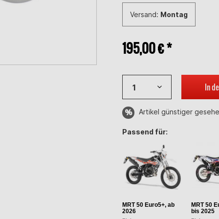
Versand:
Montag
195,00 € *
In d
Artikel günstiger geseh
Passend für:
MRT 50 Euro5+, ab
MRT 50 Eu
2026
bis 2025