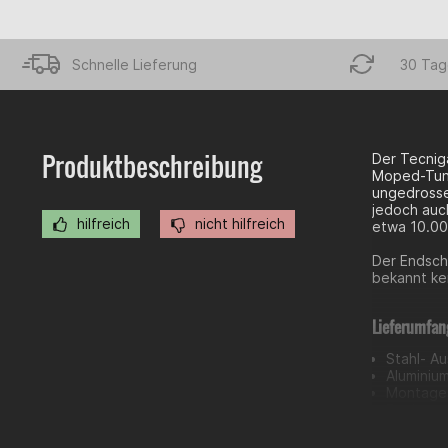
Schnelle Lieferung
30 Tag
Produktbeschreibung
Der Tecniga
Moped-Tunin
ungedrossel
jedoch auc
hilfreich
nicht hilfreich
etwa 10.000
Der Endsch
bekannt ke
Lieferumfan
Stahl- A
Aluminiu
Montage
Papiere