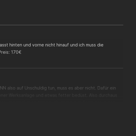
nisch passend. Bitte prüfe vor deiner Bestellung, ob die
Dokument nachlesen. Eine spätere Reklamation können wir
t wird, insbesondere wenn die Drossel aus dem
sst hinten und vorne nicht hinauf und ich muss die
reis: 170€
N also auf Unschuldig tun, muss es aber nicht. Dafür ein
ener Werksanlage und etwas fetter bedüst. Also durchaus
der ursprünglichen Anlage, ab da bis zum Ende des guten
tes grinsen unterm Helm und ganz doll verdutzte