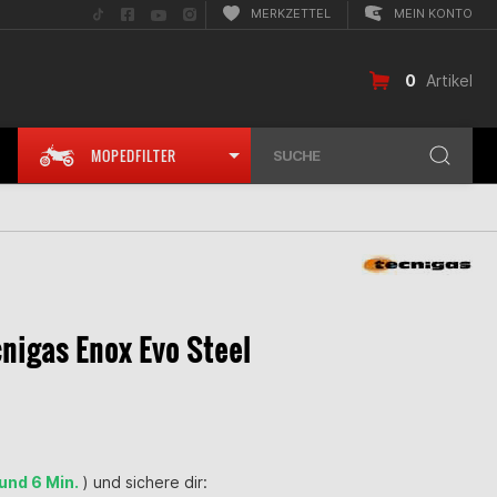
Folge
Folge
Folge
Folge
MERKZETTEL
MEIN KONTO
uns
uns
uns
uns
auf
auf
auf
auf
TikTok
Facebook
YouTube
Instagram
0
Artikel
MOPEDFILTER
SUCHE
nigas Enox Evo Steel
 und 6 Min.
) und sichere dir: