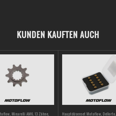
KUNDEN KAUFTEN AUCH
toflow, Minarelli AM6, 13 Zähne,
Hauptdüsenset Motoflow, Dellorto,