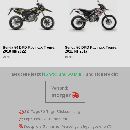
Senda 50 DRD Racing/X-Treme,
Senda 50 DRD Racing/X-Treme,
S
2018 bis 2022
2011 bis 2017
2
Derbi
Derbi
D
Bestelle jetzt (
16 Std. und 50 Min.
) und sichere dir:
Versand:
morgen
30 Tage
30 Tage Rücksendung
Top
Kundenzufriedenheit
Bestpreis Garantie
(
Artikel günstiger gesehen?
)