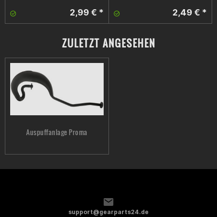
Ich würde den Auspuff auf keinen fall nochmal kaufen Der klang
2,99 € *
2,49 € *
ist sehr komisch also es ist so als würde man die ganze zeit
gegen den krümmer schlafen so hoch. habe wieder den ori-
ZULETZT ANGESEHEN
Auspuff draufgegeben. Leistung hat er um 10km/h mehr
gebracht als mein endtrosselter ori. Aber mir sind die 10km/h
komplett egal wenn es klingt wie die ärgste schrott reibm.
Daniel Altenbuchner
Würde ihn nicht kaufen,ori auspuff vollentrosselt geht besser
Auspuffanlage Proma
Florian Großbauer
Frage Passt der Krümmer auf eine derbi Baujahr 2017?
support@gearparts24.de
Andreas Ganglmayr