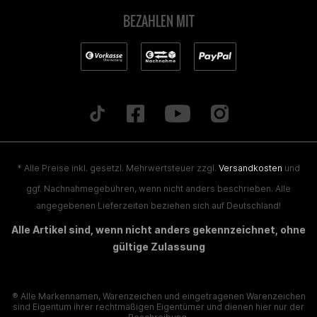
79 bzw. 80 kmh. Zieht stark von unten weg ab ca. 3,5 bzw 4
BEZAHLEN MIT
tausend Umdrehungen. Kleine Anpassungen für den ori esd
sind notwendig aber man braucht nur ein selber gemachtes
metallblatl, da der esd ca. 2-3 cm weiter nach hinten Rückt, ich
fahre ihn mit 92 düse, Zündkerzenbild ist dunkelbraun aber
nicht schwarz, sehr dünnes Blech dadurch ist er sehr laut,
Sound ist blechig aber nicht zu blechig. Rost ist überhaupt kein
Thema, ist jetzt ca. schon 4 Jahre alt und sieht noch aus wie
am ersten Tag, Fazit: würde ihn sofort wiederkaufen, absolut
empfehlenswert !!!
* Alle Preise inkl. gesetzl. Mehrwertsteuer zzgl.
Versandkosten
und
ggf. Nachnahmegebühren, wenn nicht anders beschrieben. Alle
angegebenen Lieferzeiten beziehen sich auf Deutschland!
Stefan Freißmuth
Alle Artikel sind, wenn nicht anders gekennzeichnet, ohne
gültige Zulassung
Frage welche form hat er vom alten oder neuen ori
® Alle Markennamen, Warenzeichen und eingetragenen Warenzeichen
Adrian Fiedler
sind Eigentum ihrer rechtmäßigen Eigentümer und dienen hier nur der