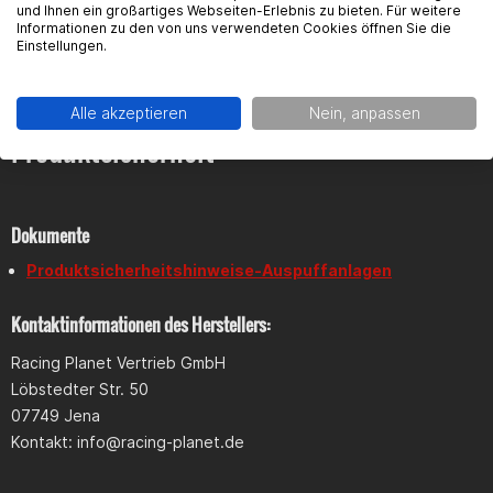
und Ihnen ein großartiges Webseiten-Erlebnis zu bieten. Für weitere
Geraden.
Antworten zu diesem Artikel.
Informationen zu den von uns verwendeten Cookies öffnen Sie die
Einstellungen.
Proma Roma
Alle akzeptieren
Nein, anpassen
Produktsicherheit
Bester auspuff Haltet euch fest, der proma ist der beste
auspuff den es gibt schaffe mit meiner generic schlaffe 60kmh
bergab
Dokumente
Produktsicherheitshinweise-Auspuffanlagen
Ewald Haider
Kontaktinformationen des Herstellers:
Es ist eine Leistungssteigerung beschrieben. Mein Moped fährt
7 km/h langsamer! Enttäuschend
Racing Planet Vertrieb GmbH
Löbstedter Str. 50
07749 Jena
Daniel Eisel
Kontakt:
info@racing-planet.de
Geht richtig ob Ich fahre 65 und bin in 4 sek auf 65 der geht ab