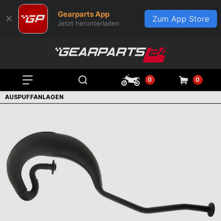
Gearparts App
✕
Zum App Store
Jetzt herunterladen
0
0
AUSPUFFANLAGEN