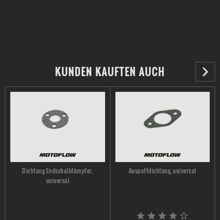
alter Sound halt komisch kann man aber verhindern in dem man
Hitzeschutzband herum gibt und db eater
Benjamin Hutterer
KUNDEN KAUFTEN AUCH
Frage hat der pot eine EG und BE oder nicht denn ich achte
schon auf solche kleinigkeiten
Michael Somogyi
Etwas laut bin ihn mit gia esd gefahren mit 2018er 14:59
übersetzung plus radical cdi und 95 düse(etwas zu fettig) ist
85 gegangen
Dichtung Endschalldämpfer,
Auspuffdichtung, universal
universal
Simon Wild