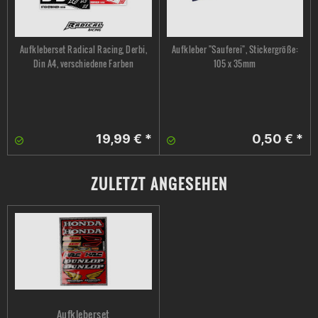
Aufkleberset Radical Racing, Derbi,
Aufkleber "Sauferei", Stickergröße:
Din A4, verschiedene Farben
105 x 35mm
19,99 € *
0,50 € *
ZULETZT ANGESEHEN
Aufkleberset