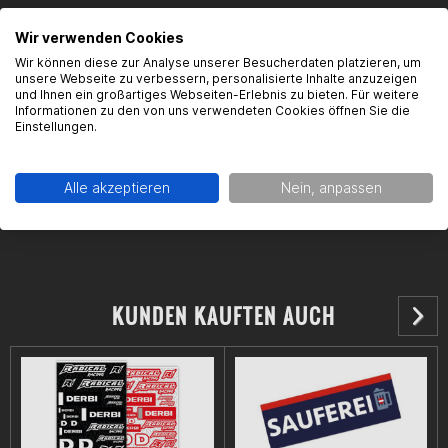
Hersteller:
Wir verwenden Cookies
Gearparts GmbH
Wir können diese zur Analyse unserer Besucherdaten platzieren, um
Im Langgewann 5-7
unsere Webseite zu verbessern, personalisierte Inhalte anzuzeigen
und Ihnen ein großartiges Webseiten-Erlebnis zu bieten. Für weitere
65719 Hofheim a.Ts.
Informationen zu den von uns verwendeten Cookies öffnen Sie die
support@gearparts24.de
Einstellungen.
Alle akzeptieren
Nein, anpassen
KUNDEN KAUFTEN AUCH