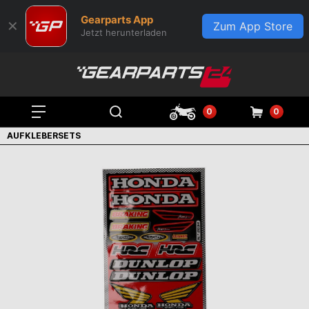
Gearparts App
✕
Zum App Store
Jetzt herunterladen
0
0
AUFKLEBERSETS