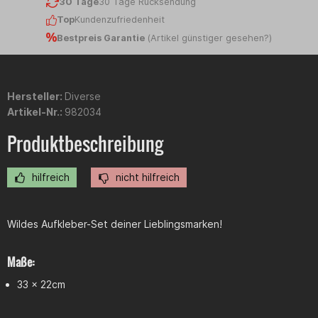
30 Tage
30 Tage Rücksendung
Top
Kundenzufriedenheit
Bestpreis Garantie
(
Artikel günstiger gesehen?
)
Hersteller:
Diverse
Artikel-Nr.:
982034
Produktbeschreibung
hilfreich
nicht hilfreich
Wildes Aufkleber-Set deiner Lieblingsmarken!
Maße:
33 x 22cm