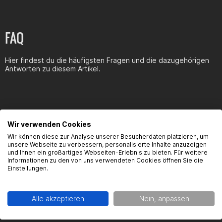
Christian Rath
Technische Daten
Sehen gut aus Top und funzt gut wenn man bisschen vorsichtig
FAQ
Maße:
anzieht geht das mit dem Gummi auch. der 70er Airsal den ich
bestellt hab geht auch richtig ab. Danke gearparts!
Hier findest du die häufigsten Fragen und die dazugehörigen
Breite A: 46mm
Antworten zu diesem Artikel.
Breite B: 64mm
Höhe C: 29mm
Tiefe D: 26mm
Gewinde: M8
Diese Blinker sind sehr gut und haben auch guten qualität aber
Wir verwenden Cookies
beim vorführen hat man mir schwere mängel gegeben und nicht
Produktsicherheit
Wir können diese zur Analyse unserer Besucherdaten platzieren, um
original geschrieben das gleiche mit dem rücklicht mit
unsere Webseite zu verbessern, personalisierte Inhalte anzuzeigen
kennzeichenhalter
und Ihnen ein großartiges Webseiten-Erlebnis zu bieten. Für weitere
Informationen zu den von uns verwendeten Cookies öffnen Sie die
Dokumente
Einstellungen.
Produktsicherheitshinweise-Blinker
Alle akzeptieren
Nein, anpassen
Kontaktinformationen des Herstellers: