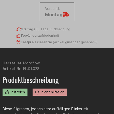
Versand:
Montag
30 Tage
30 Tage Rücksendung
Top
Kundenzufriedenheit
Bestpreis Garantie
(
Artikel günstiger gesehen?
)
Hersteller:
Motoflow
Artikel-Nr.:
FL.01.028
Produktbeschreibung
hilfreich
nicht hilfreich
Diese filigranen, jedoch sehr auffälligen Blinker mit