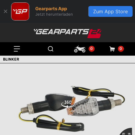
Gearparts App
✕
Zum App Store
Jetzt herunterladen
0
0
BLINKER