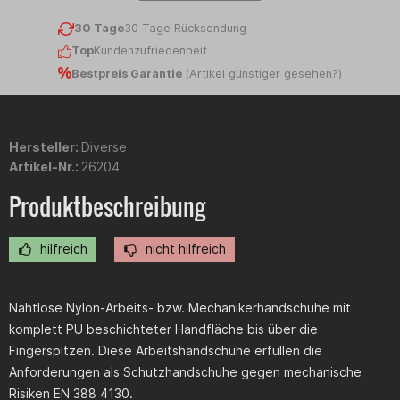
30 Tage
30 Tage Rücksendung
Top
Kundenzufriedenheit
Bestpreis Garantie
(
Artikel günstiger gesehen?
)
Hersteller:
Diverse
Artikel-Nr.:
26204
Produktbeschreibung
hilfreich
nicht hilfreich
Nahtlose Nylon-Arbeits- bzw. Mechanikerhandschuhe mit
komplett PU beschichteter Handfläche bis über die
Fingerspitzen. Diese Arbeitshandschuhe erfüllen die
Anforderungen als Schutzhandschuhe gegen mechanische
Risiken EN 388 4130.