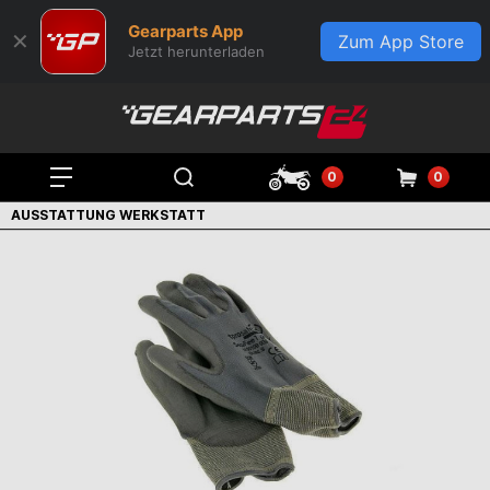
Gearparts App
✕
Zum App Store
Jetzt herunterladen
0
0
AUSSTATTUNG WERKSTATT