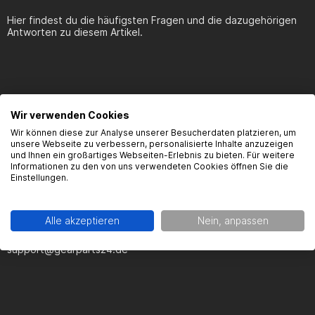
Hier findest du die häufigsten Fragen und die dazugehörigen
Antworten zu diesem Artikel.
Produktsicherheit
Wir verwenden Cookies
Wir können diese zur Analyse unserer Besucherdaten platzieren, um
unsere Webseite zu verbessern, personalisierte Inhalte anzuzeigen
und Ihnen ein großartiges Webseiten-Erlebnis zu bieten. Für weitere
Informationen zu den von uns verwendeten Cookies öffnen Sie die
Hersteller:
Einstellungen.
Gearparts GmbH
Im Langgewann 5-7
Alle akzeptieren
Nein, anpassen
65719 Hofheim a.Ts.
support@gearparts24.de