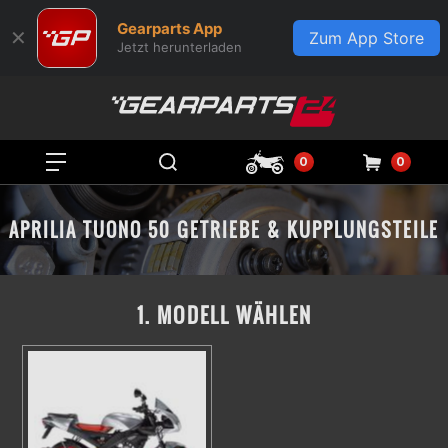
Gearparts App
✕
Zum App Store
Jetzt herunterladen
0
0
APRILIA TUONO 50 GETRIEBE & KUPPLUNGSTEILE
1. MODELL WÄHLEN