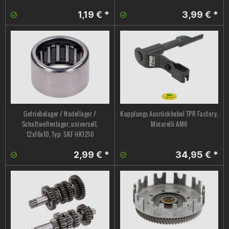
1,19 € *
3,99 € *
Getriebelager / Nadellager /
Kupplungs Ausrückhebel TPR Factory,
Schaltwellenlager, universell,
Minarelli AM6
12x16x10, Typ: SKF HK1210
2,99 € *
34,95 € *