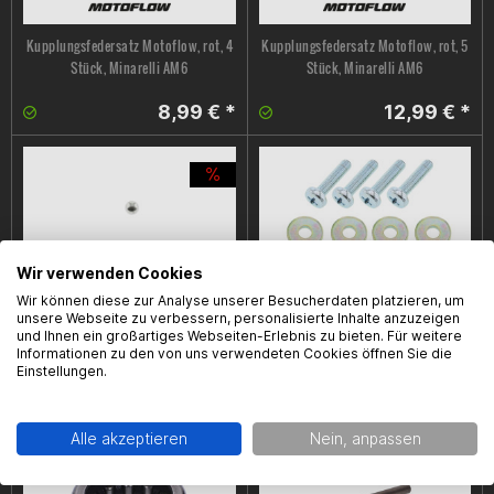
Kupplungsfedersatz Motoflow, rot, 4
Kupplungsfedersatz Motoflow, rot, 5
Stück, Minarelli AM6
Stück, Minarelli AM6
8,99 € *
12,99 € *
Wir verwenden Cookies
Wir können diese zur Analyse unserer Besucherdaten platzieren, um
unsere Webseite zu verbessern, personalisierte Inhalte anzuzeigen
Kugel Kupplungsdruckstange
Kupplungsschraubenset Minarelli
und Ihnen ein großartiges Webseiten-Erlebnis zu bieten. Für weitere
Minarelli OEM, Minarelli AM6, 3/16
OEM, Minarelli AM6, M5 x 0,8 x 20
Informationen zu den von uns verwendeten Cookies öffnen Sie die
Einstellungen.
2,99 € *
0,99 € *
3,99 € *
Alle akzeptieren
Nein, anpassen