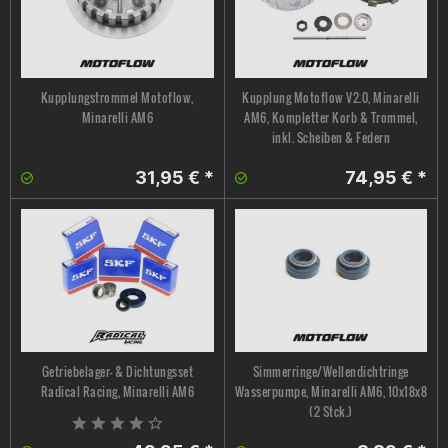
Kupplungstrommel Motoflow,
Kupplung Motoflow V2.0, Minarelli
Minarelli AM6
AM6, Kompletter Korb & Trommel,
inkl. Scheiben & Federn
31,95 € *
74,95 € *
Getriebelager- & Dichtungsset
Simmerringe/Wellendichtringe
Radical Racing, Minarelli AM6
Wasserpumpe, Minarelli AM6, 10x18x8
(2 Stck.)