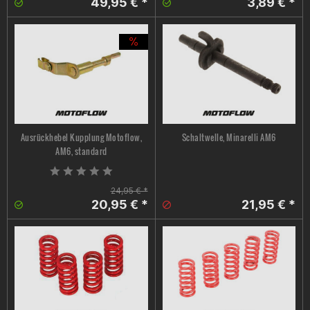
49,95 € *
3,89 € *
Ausrückhebel Kupplung Motoflow,
Schaltwelle, Minarelli AM6
AM6, standard
24,95 € *
20,95 € *
21,95 € *