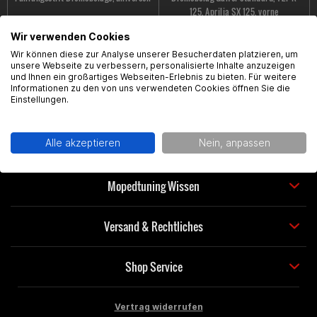
125, Aprilia SX 125, vorne
Wir verwenden Cookies
4,99 € *
14,99 € *
Wir können diese zur Analyse unserer Besucherdaten platzieren, um
unsere Webseite zu verbessern, personalisierte Inhalte anzuzeigen
und Ihnen ein großartiges Webseiten-Erlebnis zu bieten. Für weitere
Informationen zu den von uns verwendeten Cookies öffnen Sie die
Einstellungen.
support@gearparts24.de
Alle akzeptieren
Nein, anpassen
Mopedtuning Wissen
Versand & Rechtliches
Shop Service
Vertrag widerrufen