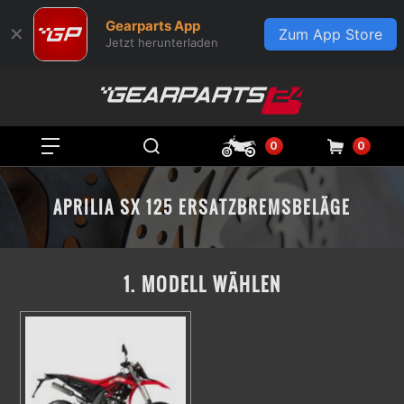
Gearparts App
✕
Zum App Store
Jetzt herunterladen
0
0
APRILIA SX 125 ERSATZBREMSBELÄGE
1. MODELL WÄHLEN