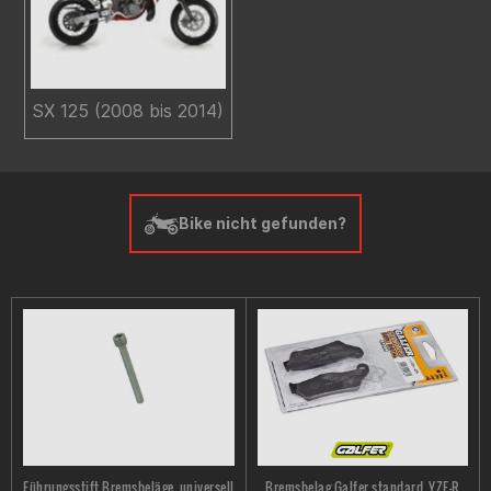
SX 125 (2008 bis 2014)
Bike nicht gefunden?
Führungsstift Bremsbeläge, universell
Bremsbelag Galfer standard, YZF-R