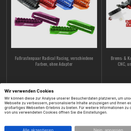
Fußrastenpaar Radical Racing, verschiedene
Brems- & K
Farben, ohne Adapter
CNC, un
Wir verwenden Cookies
22,95 € *
Sofort versandfertig!
Sofort ver
Wir können diese zur Analyse unserer Besucherdaten platzieren, um uns
Webseite zu verbessern, personalisierte Inhalte anzuzeigen und Ihnen ei
großartiges Webseiten-Erlebnis zu bieten. Für weitere Informationen zu 
von uns verwendeten Cookies öffnen Sie die Einstellungen.
Alle akzeptieren
Nein, anpassen