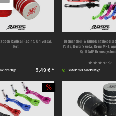
kappen Radical Racing, Universal,
Bremshebel- & Kupplungshebelse
Rot
Parts, Derbi Senda, Rieju MRT, Ap
Bj. 11 (AJP Bremssystem)
5,49 € *
sandfertig!
Sofort versandfertig!