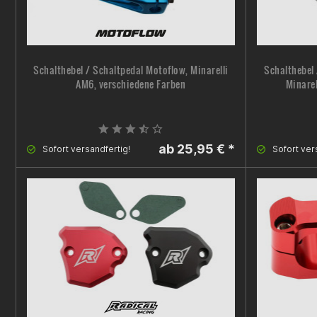
Schalthebel / Schaltpedal Motoflow, Minarelli
Schalthebel 
AM6, verschiedene Farben
Minarel
ab 25,95 € *
Sofort versandfertig!
Sofort ver