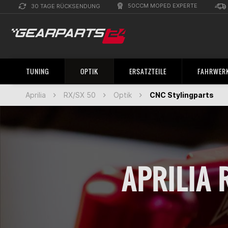
50CCM MOPED EXPERTE
30 TAGE RÜCKSENDUNG
TUNING
OPTIK
ERSATZTEILE
FAHRWERK
Aprilia
RX/SX 50
Optik
CNC Stylingparts
APRILIA