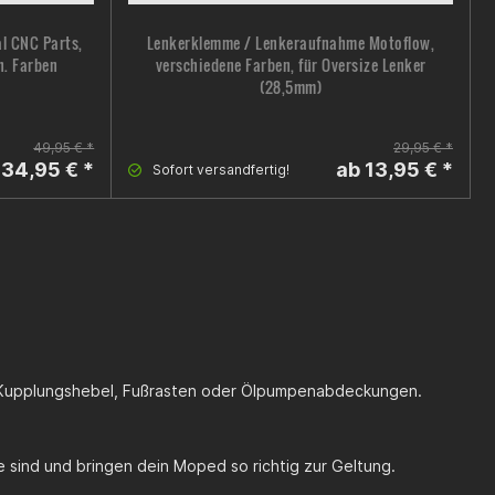
al CNC Parts,
Lenkerklemme / Lenkeraufnahme Motoflow,
h. Farben
verschiedene Farben, für Oversize Lenker
(28,5mm)
49,95 € *
29,95 € *
 34,95 € *
ab 13,95 € *
Sofort versandfertig!
el, Kupplungshebel, Fußrasten oder Ölpumpenabdeckungen.
ie sind und bringen dein Moped so richtig zur Geltung.