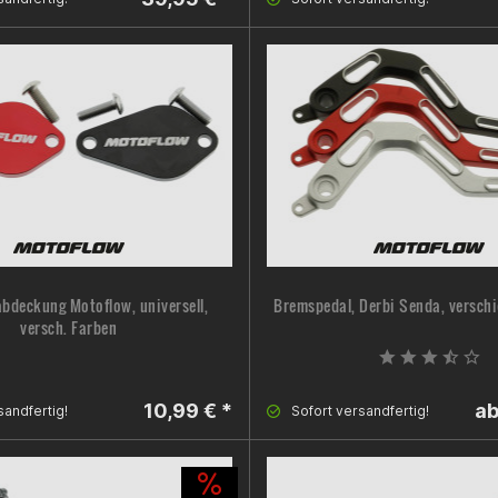
bdeckung Motoflow, universell,
Bremspedal, Derbi Senda, versch
versch. Farben
10,99 € *
ab
sandfertig!
Sofort versandfertig!