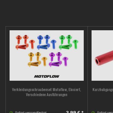
Verkleidungsschraubenset Motoflow, Eloxiert,
Kurzhubgasgri
Verschiedene Ausführungen
3,99 € *
Sofort versandfertig!
Sofort ver