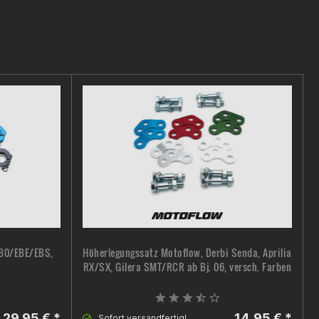
0B0/EBE/EBS,
Höherlegungssatz Motoflow, Derbi Senda, Aprilia
RX/SX, Gilera SMT/RCR ab Bj. 06, versch. Farben
29,95 € *
14,95 € *
Sofort versandfertig!