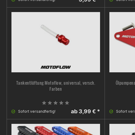
Tankentlüftung Motoflow, universal, versch.
Ölpumpena
Farben
ab 3,99 € *
Sofort versandfertig!
Sofort ver