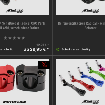
/ Schaltpedal Radical CNC Parts,
Reifenventilkappen Radical Racin
li AM6, verschiedene Farben
Schwarz
49,95 € *
ab 29,95 € *
sandfertig!
Sofort versandfertig!