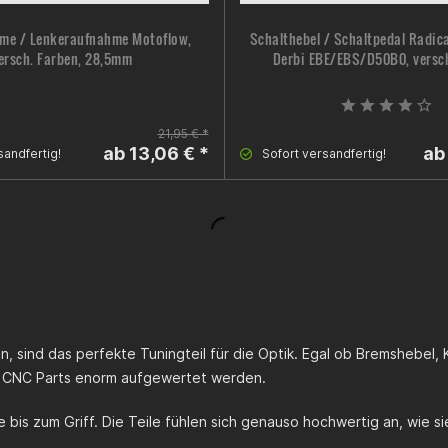
me / Lenkeraufnahme Motoflow,
Schalthebel / Schaltpedal Radic
ersch. Farben, 28,5mm
Derbi EBE/EBS/D50B0, versc
21,95 € *
ab 13,06 € *
ab
sandfertig!
Sofort versandfertig!
en, sind das perfekte Tuningteil für die Optik. Egal ob Bremsheb
 CNC Parts enorm aufgewertet werden.
 bis zum Griff. Die Teile fühlen sich genauso hochwertig an, wie s