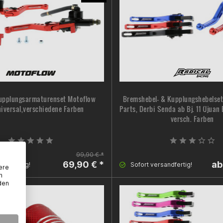
upplungsarmaturenset Motoflow
Bremshebel- & Kupplungshebelse
iversal,verschiedene Farben
Parts, Derbi Senda ab Bj. 11 (Jjua
versch. Farben
99,90 € *
69,90 € *
ab
sandfertig!
Sofort versandfertig!
ere
n
den