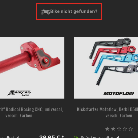
Bike nicht gefunden?
ff Radical Racing CNC, universal,
Kickstarter Motoflow, Derbi D5
versch. Farben
versch. Farben
39,95 € *
sandfertig!
Sofort versandfertig!