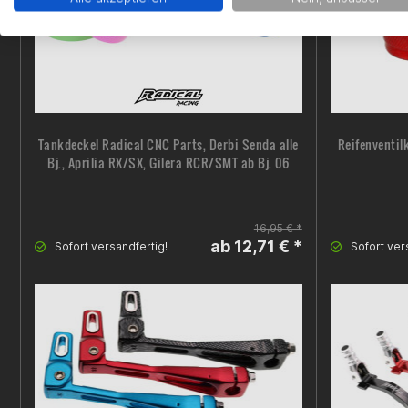
Tankdeckel Radical CNC Parts, Derbi Senda alle
Reifenventil
Bj., Aprilia RX/SX, Gilera RCR/SMT ab Bj. 06
16,95 € *
ab 12,71 € *
Sofort versandfertig!
Sofort ver