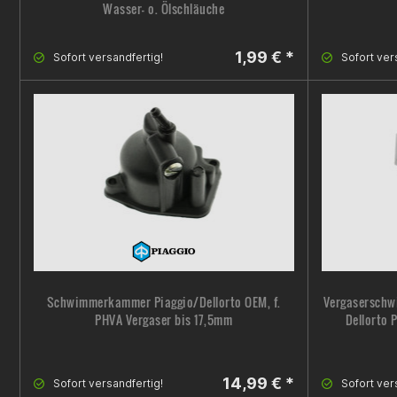
Wasser- o. Ölschläuche
1,99 € *
Sofort versandfertig!
Sofort ver
Schwimmerkammer Piaggio/Dellorto OEM, f.
Vergaserschwi
PHVA Vergaser bis 17,5mm
Dellorto 
14,99 € *
Sofort versandfertig!
Sofort ver