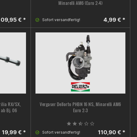
Minarelli AM6 (Euro 2-4)
109,95 € *
4,99 € *
Sofort versandfertig!
rilia RX/SX,
Vergaser Dellorto PHBN 16 NS, Minarelli AM6
ab Bj. 06
Euro 2-3
19,99 € *
110,90 € *
Sofort versandfertig!