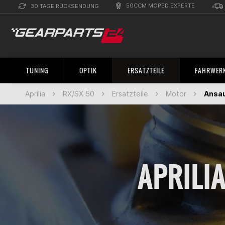
50CCM MOPED EXPERTE
30 TAGE RÜCKSENDUNG
TUNING
OPTIK
ERSATZTEILE
FAHRWERK
Aprilia
RX/SX 50
Ersatzteile
Motor
Ansa
APRILI