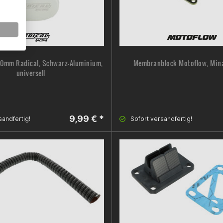
-50mm Radical, Schwarz-Aluminium,
Membranblock Motoflow, Mina
universell
9,99 € *
sandfertig!
Sofort versandfertig!