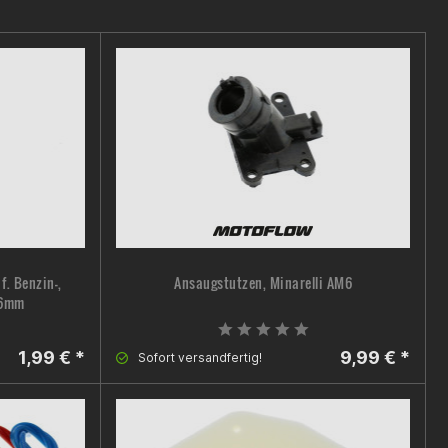
f. Benzin-,
Ansaugstutzen, Minarelli AM6
 6mm
1,99 € *
9,99 € *
Sofort versandfertig!