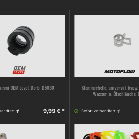
gummi OEM Level, Derbi D50B0
Klemmschelle, universal, bspw. 
Wasser- o. Ölschläuche,
9,99 € *
sandfertig!
Sofort versandfertig!