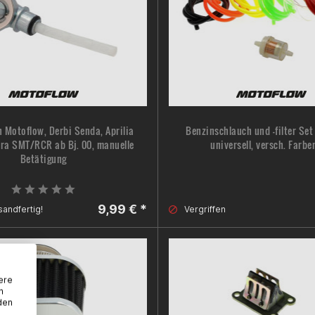
 Motoflow, Derbi Senda, Aprilia
Benzinschlauch und -filter Set
era SMT/RCR ab Bj. 00, manuelle
universell, versch. Farbe
Betätigung
9,99 € *
sandfertig!
Vergriffen
ere
n
den