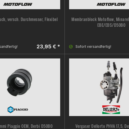
ch, versch. Durchmesser, Flexibel
Membranblock Motoflow, Minarell
EBE/EBS/D50B0
23,95 € *
sandfertig!
Sofort versandfertig!
mmi Piaggio OEM, Derbi D50B0
Vergaser Dellorto PHVA 17,5, D