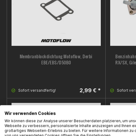
Membranblockdichtung Motoflow, Derbi
Benzinhahn
EBE/EBS/D50B0
RX/SX, Gil
2,99 € *
Sofort versandfertig!
Sofort ver
Wir verwenden Cookies
Wir können diese zur Analyse unserer Besucherdaten platzieren, um uns
Webseite zu verbessern, personalisierte Inhalte anzuzeigen und Ihnen ei
großartiges Webseiten-Erlebnis zu bieten. Für weitere Informationen zu 
von uns verwendeten Cookies öffnen Sie die Einstellungen.