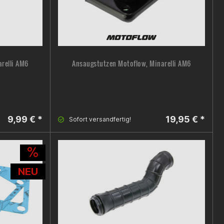
relli AM6
Ansaugstutzen Motoflow, Minarelli AM6
9,99 € *
19,95 € *
Sofort versandfertig!
NEU