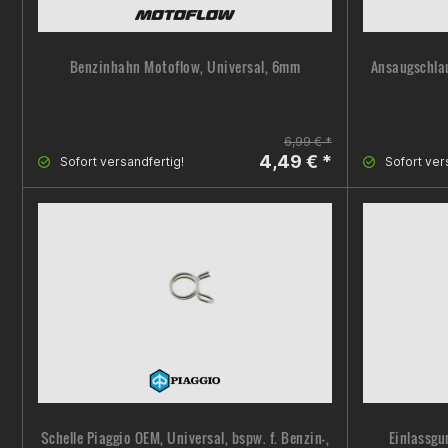
Benzinhahn Motoflow, Universal, 6mm
Ansaugschlau
6,99 € *
4,49 € *
Sofort versandfertig!
Sofort ver
Schelle Piaggio OEM, Universal, bspw. f. Benzin-,
Einlassgu