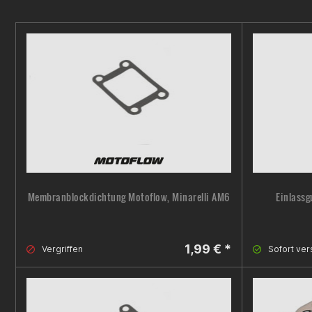
Membranblockdichtung Motoflow, Minarelli AM6
Einlass
1,99 € *
Vergriffen
Sofort ver