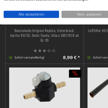
Alle akzeptieren
Nein, anpassen
Benzinhahn Original Replica, Unterdruck,
Luftfilter 49
Aprilia RX/SX, Derbi Senda, Gilera SMT/RCR ab
Bj. 99
8,99 € *
Sofort versandfertig!
Sofort ver