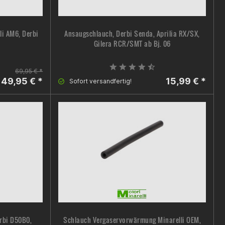
i AM6, Derbi
Ansaugschlauch, Derbi Senda, Aprilia RX/SX,
Gilera RCR/SMT ab Bj. 06
69,95 € *
49,95 € *
15,99 € *
Sofort versandfertig!
erbi D50B0,
Schlauch Vergaservorwärmung Minarelli OEM,