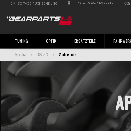
50CCM MOPED EXPERTE
30 TAGE RÜCKSENDUNG
TUNING
OPTIK
ERSATZTEILE
FAHRWERK
Aprilia
RS 50
Zubehör
AP