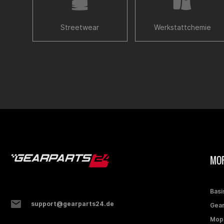
Streetwear
Werkstattchemie
MOP
Basi
support@gearparts24.de
Gear
Mop