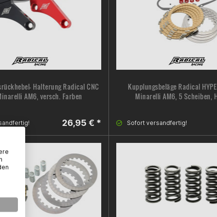
rückhebel- Halterung Radical CNC
Kupplungsbeläge Radical HYP
Minarelli AM6, versch. Farben
Minarelli AM6, 5 Scheiben, 
26,95 € *
sandfertig!
Sofort versandfertig!
ere
n
den