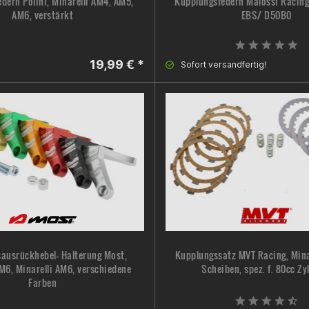
dern Polini, Minarelli AM4, AM5,
Kupplungsfedern Malossi Racing
AM6, verstärkt
EBS/ D50B0
19,99 € *
Sofort versandfertig!
ausrückhebel- Halterung Most,
Kupplungssatz MVT Racing, Mina
AM6, Minarelli AM6, verschiedene
Scheiben, spez. f. 80cc Zy
Farben