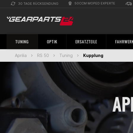
50CCM MOPED EXPERTE
30 TAGE RÜCKSENDUNG
TUNING
OPTIK
ERSATZTEILE
FAHRWERK
Aprilia
RS 50
Tuning
Kupplung
AP