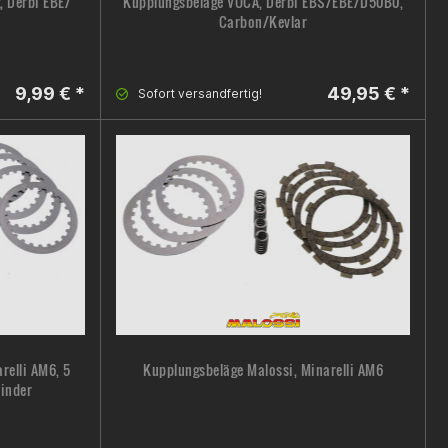
, Derbi EBE/
Kupplungsbeläge VOCA, Derbi EBS/EBE/D50B0,
Carbon/Kevlar
9,99 € *
49,95 € *
Sofort versandfertig!
relli AM6, 5
Kupplungsbeläge Malossi, Minarelli AM6
linder