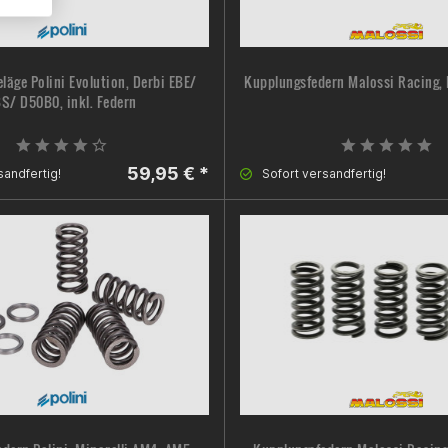
läge Polini Evolution, Derbi EBE/
Kupplungsfedern Malossi Racing, 
S/ D50B0, inkl. Federn
59,95 € *
sandfertig!
Sofort versandfertig!