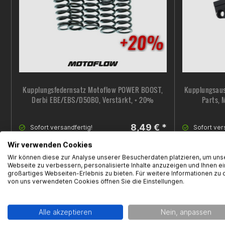
Kupplungsfedernsatz Motoflow POWER BOOST,
Kupplungsaus
Derbi EBE/EBS/D50B0, Verstärkt, + 20%
Parts, 
8,49 € *
Sofort versandfertig!
Sofort ver
Wir verwenden Cookies
Wir können diese zur Analyse unserer Besucherdaten platzieren, um uns
Webseite zu verbessern, personalisierte Inhalte anzuzeigen und Ihnen ei
großartiges Webseiten-Erlebnis zu bieten. Für weitere Informationen zu 
von uns verwendeten Cookies öffnen Sie die Einstellungen.
Alle akzeptieren
Nein, anpassen