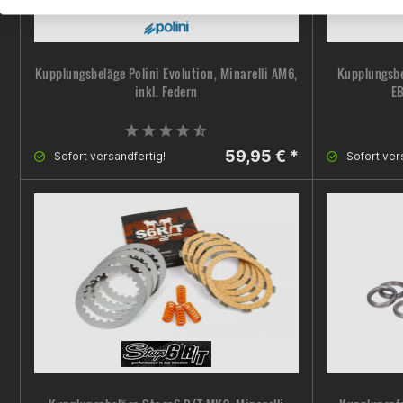
Kupplungsbeläge Polini Evolution, Minarelli AM6,
Kupplungsbe
inkl. Federn
EB
59,95 € *
Sofort versandfertig!
Sofort ver