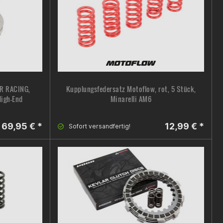
ER RACING,
Kupplungsfedersatz Motoflow, rot, 5 Stück,
High-End
Minarelli AM6
69,95 € *
12,99 € *
Sofort versandfertig!