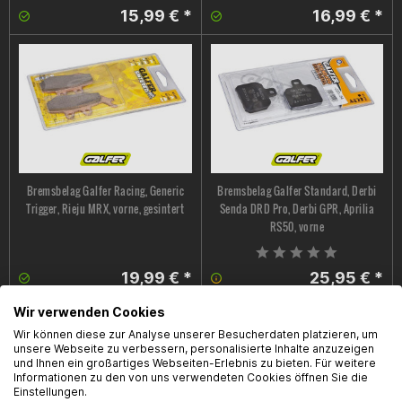
15,99 € *
16,99 € *
Bremsbelag Galfer Racing, Generic
Bremsbelag Galfer Standard, Derbi
Trigger, Rieju MRX, vorne, gesintert
Senda DRD Pro, Derbi GPR, Aprilia
RS50, vorne
19,99 € *
25,95 € *
Wir verwenden Cookies
Wir können diese zur Analyse unserer Besucherdaten platzieren, um
unsere Webseite zu verbessern, personalisierte Inhalte anzuzeigen
und Ihnen ein großartiges Webseiten-Erlebnis zu bieten. Für weitere
Informationen zu den von uns verwendeten Cookies öffnen Sie die
Einstellungen.