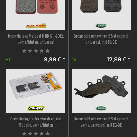
Bremsbeläge Malossi MHR S11-2012,
Bremsbeläge Newfren BS standard,
vorne/hinten, universal
universal, mit EG-BE
9,99 € *
12,99 € *
Bremsbelag Galfer standard, div.
Bremsbeläge Newfren BS standard,
Modelle, vorne/hinten
vorne, universal, mit EG-BE