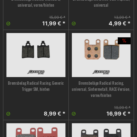
universal, vorne/hinten
universal
15,99 € *
13,99 € *
11,99 € *
4,99 € *
Bremsbelag Radical Racing, Generic
Bremsbeläge Radical Racing,
Trigger SM, hinten
universal, Sintermetall, RACE-Version,
vorne/hinten
19,99 € *
8,99 € *
16,99 € *