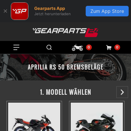
Gearparts App
✕
Zum App Store
Jetzt herunterladen
0
0
APRILIA RS 50 BREMSBELÄGE
1. MODELL WÄHLEN