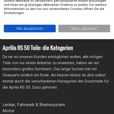
unsere Webseite zu verbessern, personalisierte Inhalte anzuzeigen
Onlineshop einfach alles. Für uns sind hohe Qualität und top
und Ihnen ein großartiges Webseiten-Erlebnis zu bieten. Für weitere
Informationen zu den von uns verwendeten Cookies öffnen Sie die
Preis wichtige Faktoren für Ersatzteile. Daher gibt es bei uns
Einstellungen.
sowohl die Originalteile der RS 50 als auch Produkte andere
Hersteller zum besten Preis.
Alle akzeptieren
Nein, anpassen
Aprilia RS 50 Teile: die Kategorien
Da wir es unseren Kunden ermöglichen wollen, alle nötigen
Teile von nur einem Anbieter zu erwerben, haben wir ein
besonders großes Sortiment. Das lange Suchen hat mit
Gearparts endlich ein Ende. Am besten klickst du dich selbst
einmal durch die verschiedenen Kategorien der Ersatzteile für
die Aprilia RS 50. Dazu gehören:
Lenker, Fahrwerk & Bremssystem
Motor