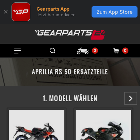
Gearparts App
✕
Zum App Store
Jetzt herunterladen
0
0
APRILIA RS 50 ERSATZTEILE
1. MODELL WÄHLEN