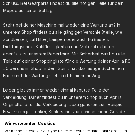
Schluss. Bei Gearparts findest du alle nötigen Teile für dein
Moped auf einen Schlag.
Steht bei deiner Maschine mal wieder eine Wartung an? In
unserem Shop findest du alle gängigen Verschleißteile, wie
Zündkerzen, Luftfilter, Lampen oder auch Fußrasten.
Dichtungsringe, Kühlflüssigkeiten und Motoröl gehören
ebenfalls zu unserem Repertoire. Mit Sicherheit wirst du alle
Teile auf deiner Shoppingliste für die Wartung deiner Aprilia RS
50 bei uns im Shop finden. Somit hat das lästige Suchen ein
Ende und der Wartung steht nichts mehr im Weg.
Leider gibt es immer wieder einmal kaputte Teile der
Verkleidung. Daher findest du in unserem Shop auch Aprilia
Originalteile für die Verkleidung. Dazu gehören zum Beispiel
Ersatzspiegel, Lenker, Kühlerschutz und vieles mehr. Gerade
nach einem Sturz kann es durchaus nötig sein das ein oder
Wir verwenden Cookies
andere Teil zu ersetzen. Von der kleinsten Schraube, über
Wir können diese zur Analyse unserer Besucherdaten platzieren, um
Ersatzkolben bis hin zum Auspuff findest du in unserem