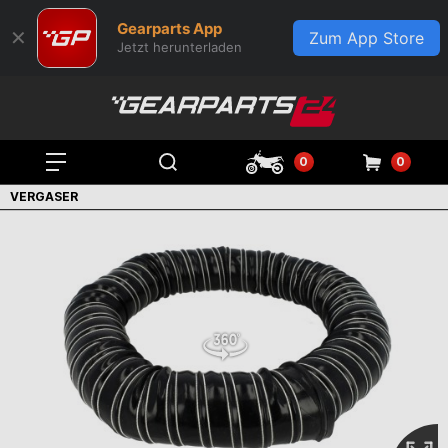
Gearparts App
✕
Zum App Store
Jetzt herunterladen
0
0
VERGASER