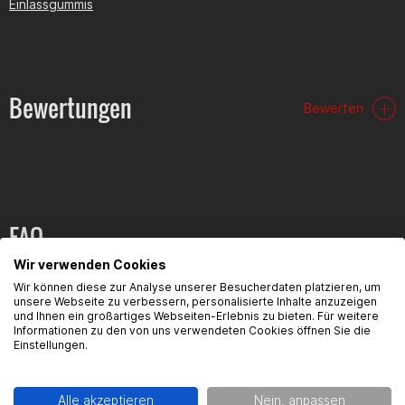
Einlassgummis
Bewertungen
Bewerten
FAQ
Wir verwenden Cookies
Hier findest du die häufigsten Fragen und die dazugehörigen
Wir können diese zur Analyse unserer Besucherdaten platzieren, um
Antworten zu diesem Artikel.
unsere Webseite zu verbessern, personalisierte Inhalte anzuzeigen
und Ihnen ein großartiges Webseiten-Erlebnis zu bieten. Für weitere
Informationen zu den von uns verwendeten Cookies öffnen Sie die
Einstellungen.
Alle akzeptieren
Nein, anpassen