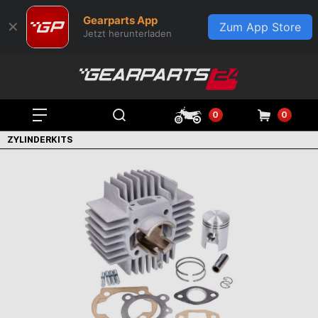
Gearparts App
✕
Zum App Store
Jetzt herunterladen
0
0
ZYLINDERKITS