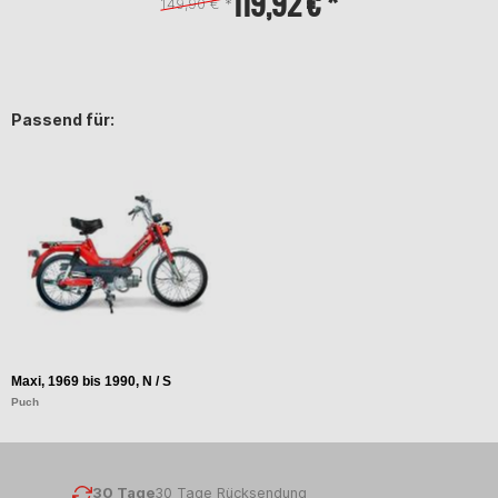
119,92 € *
149,90 € *
Passend für:
Maxi, 1969 bis 1990, N / S
Puch
30 Tage
30 Tage Rücksendung