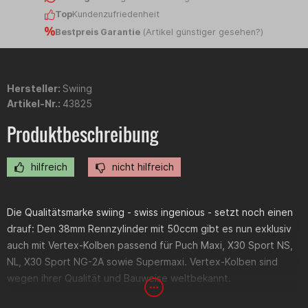
Top
Kundenzufriedenheit
Bestpreis Garantie
(
Artikel günstiger gesehen?
)
Hersteller:
Swiing
Artikel-Nr.:
43825
Produktbeschreibung
hilfreich
nicht hilfreich
Die Qualitätsmarke swiing - swiss ingenious - setzt noch einen
drauf: Den 38mm Rennzylinder mit 50ccm gibt es nun exklusiv
auch mit Vertex-Kolben passend für Puch Maxi, X30 Sport NS,
NL, X30 Sport NG-2A sowie Supermaxi. Vertex-Kolben sind
wegen ihrer Qualität und Bauweise weltbekannt.