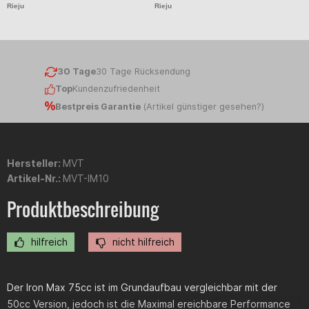
Rieju
Rieju
Ri
30 Tage
30 Tage Rücksendung
Top
Kundenzufriedenheit
Bestpreis Garantie
(
Artikel günstiger gesehen?
)
Hersteller:
MVT
Artikel-Nr.:
MVT-IM10
Produktbeschreibung
hilfreich
nicht hilfreich
Der Iron Max 75cc ist im Grundaufbau vergleichbar mit der
50cc Version, jedoch ist die Maximal ereichbare Performance