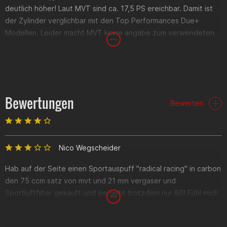
deutlich höher! Laut MVT sind ca. 17,5 PS ereichbar. Damit ist
der Zylinder verglichbar mit den Top Performances Due+
Modellen. Leider macht MVT keine angabe zum verwendeten
Setup. Durch die Harte Guss-Laufbuchse ereicht der Zylinder
eine hohe Laufzeit und ist sehr robust. Wie bei der Serie
Typisch ist der Zylinderkopf rot lackiert.
Technische Daten
Bewertungen
Bewerten
Material (Zylinder):
Gusseisen
Material (Zylinderkopf):
Aluminium
Material (Kolben):
Aluminium
Kolbentyp:
2-Ringe
Hub:
39mm
Nico Wegscheider
Bohrung:
50mm
3
Hubraum:
76cm
Hab auf der Seite einen Sportauspuff "radical racing" in carbon
den 75 ccm satz von mvt und 21 mm vergaser und
Lieferumfang
Sportluftfilter gekauft und sie geht trotzdem nur 80! Fühl mich
echt verarscht !!!
Zylinder
Zylinderkopf
Kolben