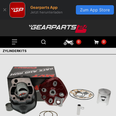
Gearparts App
✕
Zum App Store
Jetzt herunterladen
0
0
ZYLINDERKITS