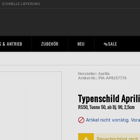
SCHNELLE LIEFERUNG
 & ANTRIEB
ZUBEHÖR
NEU
%SALE
Hersteller:
Aprilia
Artikel-Nr.:
PIA-AP8157770
2002176000004
Typenschild April
RS50, Tuono 50, ab Bj. 96, 2,5cm
Artikel nicht vorrätig. Vo
Benachrichtigt mich, 