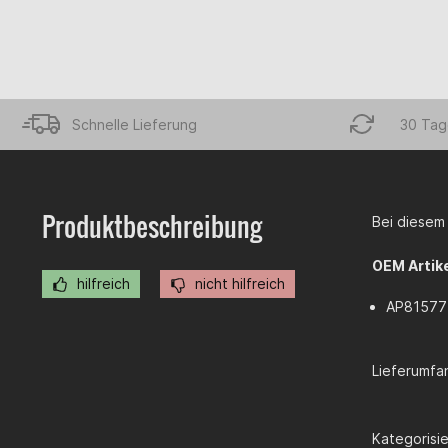
Schnelle Lieferung
30 Tag
Produktbeschreibung
Bei diesem 
OEM Artik
hilfreich
nicht hilfreich
AP81577
Lieferumfan
Kategorisier