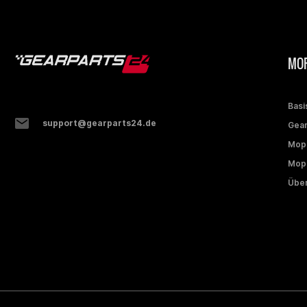
MOP
Basi
support@gearparts24.de
Gear
Mop
Mope
Über