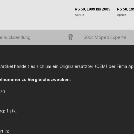
RS 50, 1999 bis 2005
RS 50, 19
Aprilia
Aprilia
e Rücksendung
50cc Moped Experte
Artikel handelt es sich um ein Originalersatzteil (OEM) der Firma Apr
elnummer zu Vergleichszwecken
:
70
g: 1 stk.
t in: