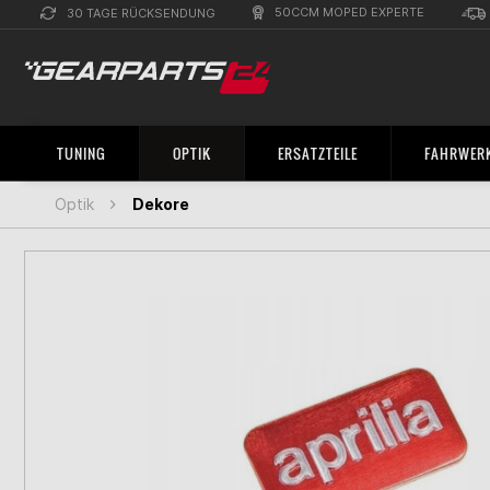
50CCM MOPED EXPERTE
30 TAGE RÜCKSENDUNG
TUNING
OPTIK
ERSATZTEILE
FAHRWERK
Optik
Dekore