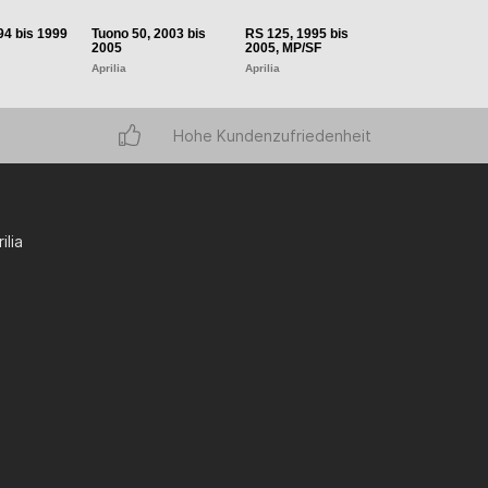
94 bis 1999
Tuono 50, 2003 bis
RS 125, 1995 bis
2005
2005, MP/SF
Aprilia
Aprilia
Hohe Kundenzufriedenheit
ilia