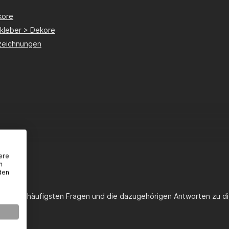
kore
fkleber > Dekore
zeichnungen
ere
n
den
st du die häufigsten Fragen und die dazugehörigen Antworten zu di