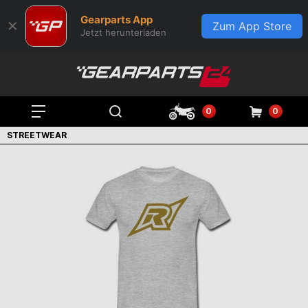
Gearparts App
✕
Zum App Store
Jetzt herunterladen
0
0
STREETWEAR