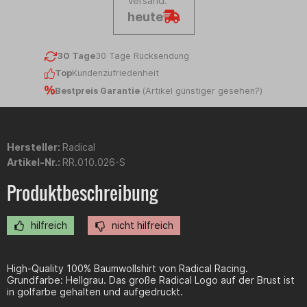
Versand:
heute
30 Tage
30 Tage Rücksendung
Top
Kundenzufriedenheit
Bestpreis Garantie
(
Artikel günstiger gesehen?
)
Hersteller:
Radical
Artikel-Nr.:
RR.010.026-S
Produktbeschreibung
hilfreich
nicht hilfreich
High-Quality 100% Baumwollshirt von Radical Racing.
Grundfarbe: Hellgrau. Das große Radical Logo auf der Brust ist
in golfarbe gehalten und aufgedruckt.