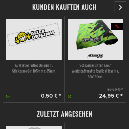
KUNDEN KAUFTEN AUCH
Aufkleber "Alles Original",
Schrauberunterlage /
Stickergröße: 105mm x 35mm
Werkstattmatte Radical Racing,
80x120cm
32,90 € *
0,50 € *
24,95 € *
ZULETZT ANGESEHEN