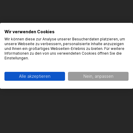
Produktsicherheit
Wir verwenden Cookies
Wir können diese zur Analyse unserer Besucherdaten platzieren, um
unsere Webseite zu verbessern, personalisierte Inhalte anzuzeigen
und Ihnen ein großartiges Webseiten-Erlebnis zu bieten. Für weitere
Kontaktinformationen des Herstellers:
Informationen zu den von uns verwendeten Cookies öffnen Sie die
Einstellungen.
Gearparts GmbH
Im Langgewann 5-7
65719 Hofheim am Taunus
Alle akzeptieren
Nein, anpassen
Kontakt:
support@gearparts24.de