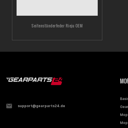
Seitenständerfeder Rieju OEM
MOP
Basi
support@gearparts24.de
Gear
Mop
Mope