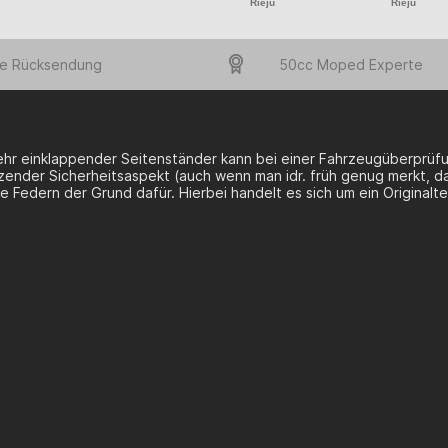
Rieju
Rieju
e Rücksendung
50cc Moped Experte
ehr einklappender Seitenständer kann bei einer Fahrzeugüberprüfun
zender Sicherheitsaspekt (auch wenn man idr. früh genug merkt, da
e Federn der Grund dafür. Hierbei handelt es sich um ein Originaltei