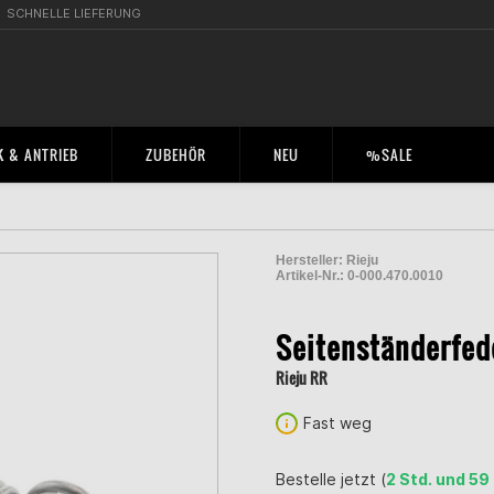
SCHNELLE LIEFERUNG
 & ANTRIEB
ZUBEHÖR
NEU
%SALE
Hersteller:
Rieju
Artikel-Nr.:
0-000.470.0010
2001294800008
Seitenständerfed
Rieju RR
Fast weg
Bestelle jetzt (
2 Std. und 59