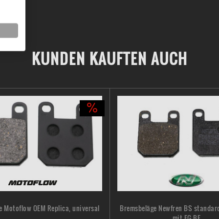
KUNDEN KAUFTEN AUCH
 Motoflow OEM Replica, universal
Bremsbeläge Newfren BS standard,
mit EG-BE