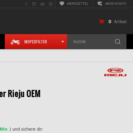
Folge
Folge
Folge
Folge
MERKZETTEL
MEIN KONTO
uns
uns
uns
uns
auf
auf
auf
auf
TikTok
Facebook
YouTube
Instagram
0
Artikel
MOPEDFILTER
SUCHE
er Rieju OEM
 Min.
) und sichere dir: