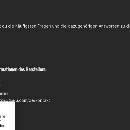
st du die häufigsten Fragen und die dazugehörigen Antworten zu di
rmationen des Herstellers:
1
eres
tps://rieju.com/de/kontakt
ere
n
den