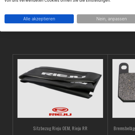
von uns verwendeten Cookies öffnen Sie die Einstellungen.
Alle akzeptieren
Nein, anpassen
Sitzbezug Rieju OEM, Rieju RR
Bremsbeläge