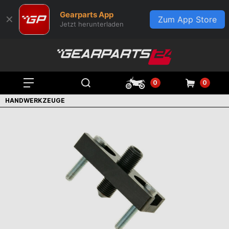
Gearparts App
✕
Zum App Store
Jetzt herunterladen
0
0
HANDWERKZEUGE