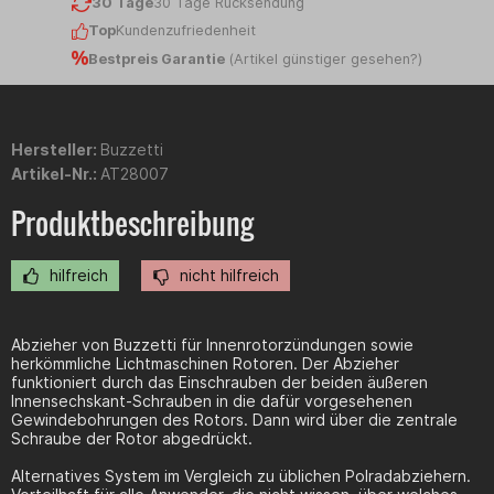
30 Tage
30 Tage Rücksendung
Top
Kundenzufriedenheit
Bestpreis Garantie
(
Artikel günstiger gesehen?
)
Hersteller:
Buzzetti
Artikel-Nr.:
AT28007
Produktbeschreibung
hilfreich
nicht hilfreich
Abzieher von Buzzetti für Innenrotorzündungen sowie
herkömmliche Lichtmaschinen Rotoren. Der Abzieher
funktioniert durch das Einschrauben der beiden äußeren
Innensechskant-Schrauben in die dafür vorgesehenen
Gewindebohrungen des Rotors. Dann wird über die zentrale
Schraube der Rotor abgedrückt.
Alternatives System im Vergleich zu üblichen Polradabziehern.