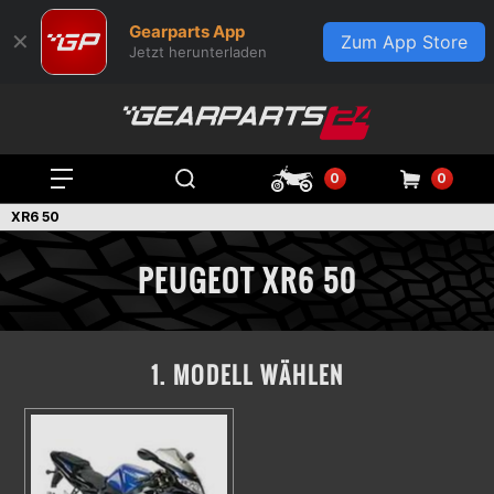
Gearparts App
✕
Zum App Store
Jetzt herunterladen
0
0
XR6 50
PEUGEOT XR6 50
1. MODELL WÄHLEN