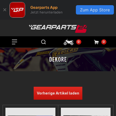
Gearparts App
✕
Zum App Store
Jetzt herunterladen
0
0
DEKORE
Vorherige Artikel laden