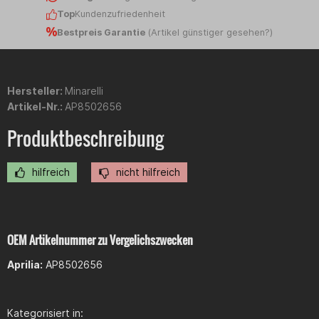
Top
Kundenzufriedenheit
Bestpreis Garantie
(
Artikel günstiger gesehen?
)
Hersteller:
Minarelli
Artikel-Nr.:
AP8502656
Produktbeschreibung
hilfreich
nicht hilfreich
OEM Artikelnummer zu Vergelichszwecken
Aprilia:
AP8502656
Kategorisiert in: