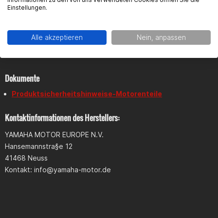
Einstellungen.
Produktsicherheit
Alle akzeptieren
Nein, anpassen
Dokumente
Produktsicherheitshinweise-Motorenteile
Kontaktinformationen des Herstellers:
YAMAHA MOTOR EUROPE N.V.
Hansemannstra§e 12
41468 Neuss
Kontakt:
info@yamaha-motor.de