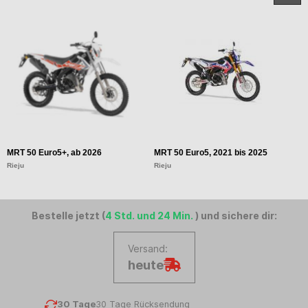
MRT 50 Euro5+, ab 2026
MRT 50 Euro5, 2021 bis 2025
M
Rieju
Rieju
Ri
Bestelle jetzt (
4 Std. und 24 Min.
) und sichere dir:
Versand:
heute
30 Tage
30 Tage Rücksendung