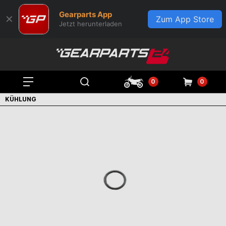
Gearparts App
✕
Zum App Store
Jetzt herunterladen
0
0
KÜHLUNG