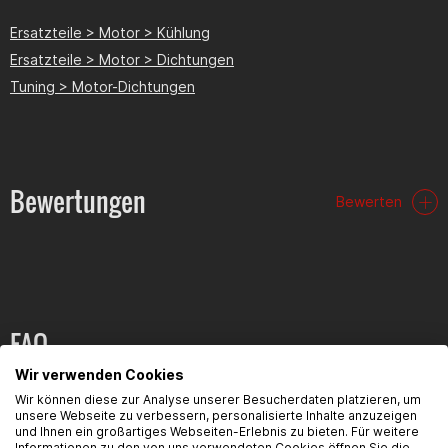
Ersatzteile > Motor > Kühlung
Ersatzteile > Motor > Dichtungen
Tuning > Motor-Dichtungen
Bewertungen
Bewerten
FAQ
Wir verwenden Cookies
Hier findest du die häufigsten Fragen und die dazugehörigen
Wir können diese zur Analyse unserer Besucherdaten platzieren, um
Antworten zu diesem Artikel.
unsere Webseite zu verbessern, personalisierte Inhalte anzuzeigen
und Ihnen ein großartiges Webseiten-Erlebnis zu bieten. Für weitere
Informationen zu den von uns verwendeten Cookies öffnen Sie die