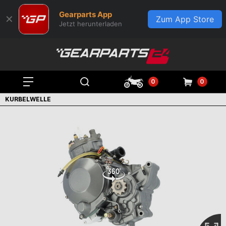
Gearparts App
✕
Zum App Store
Jetzt herunterladen
0
0
KURBELWELLE