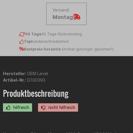
Versand:
Montag
30 Tage
30 Tage Rücksendung
Top
Kundenzufriedenheit
Bestpreis Garantie
(
Artikel günstiger gesehen?
)
Hersteller:
OEM Level
Artikel-Nr.:
G100393
Produktbeschreibung
hilfreich
nicht hilfreich