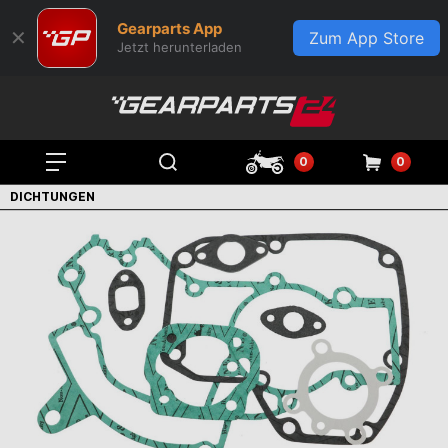
Gearparts App
✕
Zum App Store
Jetzt herunterladen
0
0
DICHTUNGEN