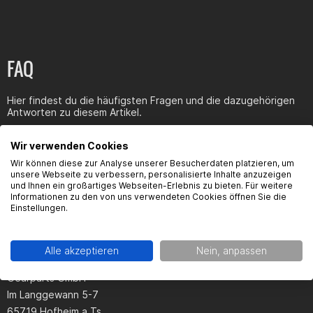
FAQ
Hier findest du die häufigsten Fragen und die dazugehörigen
Antworten zu diesem Artikel.
Wir verwenden Cookies
Wir können diese zur Analyse unserer Besucherdaten platzieren, um
unsere Webseite zu verbessern, personalisierte Inhalte anzuzeigen
und Ihnen ein großartiges Webseiten-Erlebnis zu bieten. Für weitere
Produktsicherheit
Informationen zu den von uns verwendeten Cookies öffnen Sie die
Einstellungen.
Alle akzeptieren
Nein, anpassen
Hersteller:
Gearparts GmbH
Im Langgewann 5-7
65719 Hofheim a.Ts.