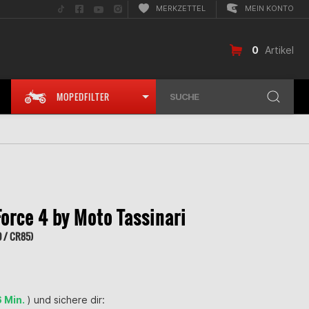
Folge
Folge
Folge
Folge
MERKZETTEL
MEIN KONTO
uns
uns
uns
uns
auf
auf
auf
auf
TikTok
Facebook
YouTube
Instagram
0
Artikel
MOPEDFILTER
SUCHE
orce 4 by Moto Tassinari
 / CR85)
6 Min.
) und sichere dir: