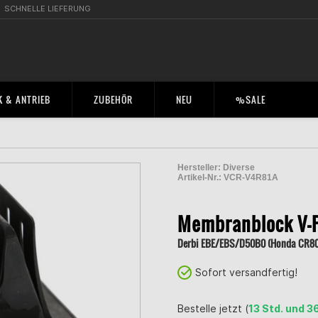
SCHNELLE LIEFERUNG
 & ANTRIEB
ZUBEHÖR
NEU
%SALE
Hersteller:
Diverse
Artikel-Nr.:
VCR-V4R81A
2001213500002
Membranblock V-F
Derbi EBE/EBS/D50B0 (Honda CR80
Sofort versandfertig!
Bestelle jetzt (
13 Std. und 3