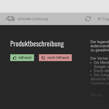
Schnelle Lieferung
30 Tag
Produktbeschreibung
Der legend
widerstand
zu gewährl
hilfreich
nicht hilfreich
Der Vorteil
Die Memb
Zungen v
Durch di
Die Zung
Absoluter 
Tassinari n
Hinweis
Der Memb
Anpassun