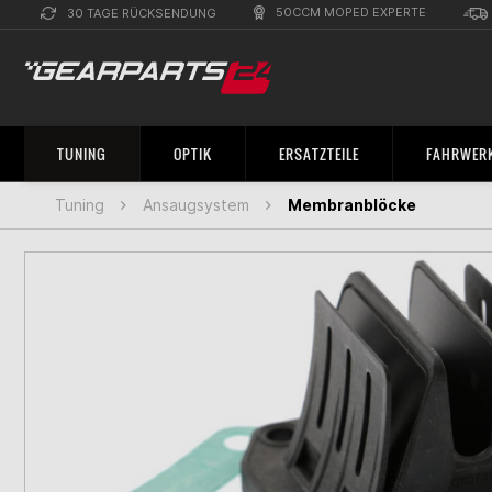
50CCM MOPED EXPERTE
30 TAGE RÜCKSENDUNG
TUNING
OPTIK
ERSATZTEILE
FAHRWERK
Tuning
Ansaugsystem
Membranblöcke