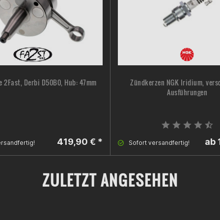
e 2Fast, Derbi D50B0, Hub: 47mm
Zündkerzen NGK Iridium, vers
Ausführungen
419,90 € *
ab 
rsandfertig!
Sofort versandfertig!
ZULETZT ANGESEHEN