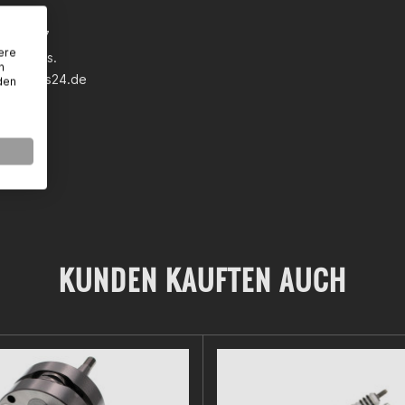
 GmbH
wann 5-7
ere
eim a.Ts.
n
earparts24.de
den
KUNDEN KAUFTEN AUCH