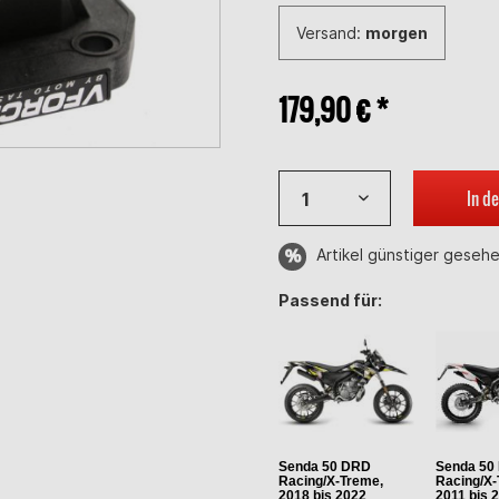
Versand:
morgen
179,90 € *
In d
Artikel günstiger geseh
Passend für:
Senda 50 DRD
Senda 50
Racing/X-Treme,
Racing/X-
2018 bis 2022
2011 bis 