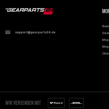
MOP
Basi
support@gearparts24.de
Gear
Mop
Mope
Über
WIR VERSENDEN MIT