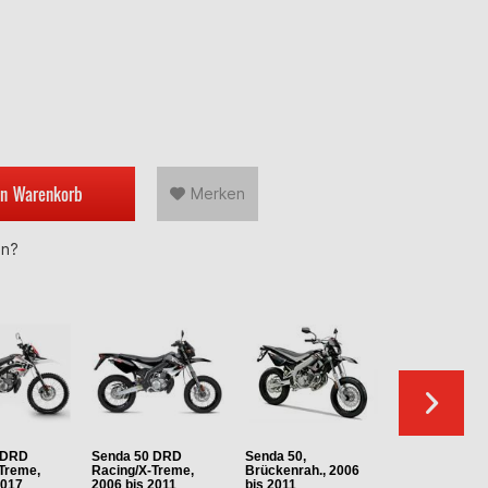
en
Warenkorb
Merken
en?
 DRD
Senda 50 DRD
Senda 50,
Senda 50,
Treme,
Racing/X-Treme,
Brückenrah., 2006
Brückenrah., 
2017
2006 bis 2011
bis 2011
bis 2005