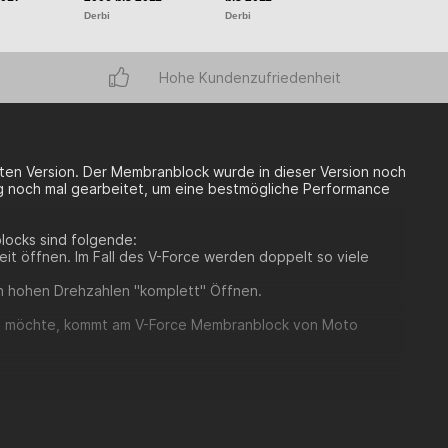
Derbi
Derbi
Derbi
Hohe Kundenzufriedenheit
ten Version. Der Membranblock wurde in dieser Version noch
ng noch mal gearbeitet, um eine bestmögliche Performance
blocks sind folgende:
t öffnen. Im Fall des V-Force werden doppelt so viele
 in hohen Drehzahlen "komplett" Öffnen.
len möchte, kommt am V-Force Membranblock von Moto
85 Modelle geliefert. Es ist jedoch mit ein paar