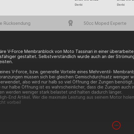
Derbi
Derbi
e Rücksendung
50cc Moped Experte
äre V-Force Membranblock von Moto Tassinari in einer überarbeite
sfähiger gestaltet. Selbstverständlich wurde auch an der Strömu
eisten.
 eines V-Force, bzw. generelle Vorteile eines Mehrventil- Membran
ranzungen müssen sich bei gleichen Gemischdurchsatz weniger wei
erwendet, also wird nur halb so viel Öffnung der Zungen benötigt.
e nur halbe Öffnung ist es wahrscheinlicher, dass die Zungen auch
en werden weniger stark belastet und halten dadurch länger.
High-End Artikel. Wer die maximale Leistung aus seinem Motor ho
icht vorbei!
ranblock wird ursprünglich als Membranblock für Honda CR 80 & CR 
gsarbeiten möglich, ihn auf Derbi Motoren zu montieren.