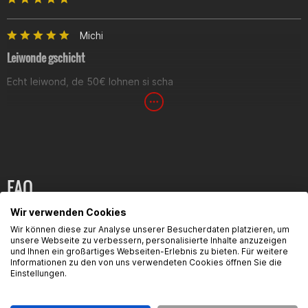
Michi
Leiwonde gschicht
Echt leiwond, de 50€ lohnen si scha
Benji
Echt MEGA
Sieht echt derb Geil aus, glänzt sehr schön
FAQ
Wir verwenden Cookies
Hier findest du die häufigsten Fragen und die dazugehörigen
Wir können diese zur Analyse unserer Besucherdaten platzieren, um
Antworten zu diesem Artikel.
unsere Webseite zu verbessern, personalisierte Inhalte anzuzeigen
und Ihnen ein großartiges Webseiten-Erlebnis zu bieten. Für weitere
Informationen zu den von uns verwendeten Cookies öffnen Sie die
Einstellungen.