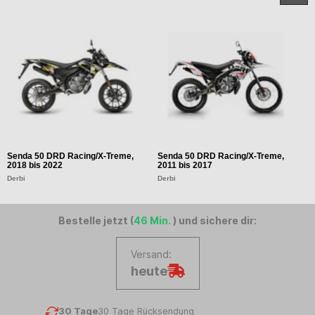
Senda 50 DRD Racing/X-Treme,
Senda 50 DRD Racing/X-Treme,
S
2018 bis 2022
2011 bis 2017
2
Derbi
Derbi
D
Bestelle jetzt (
46 Min.
) und sichere dir:
Versand:
heute
30 Tage
30 Tage Rücksendung