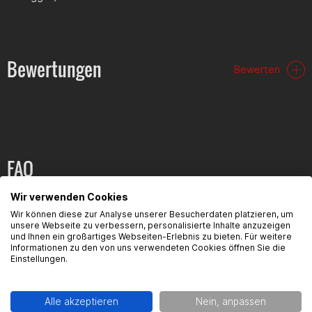
Bewertungen
Bewerten
FAQ
Wir verwenden Cookies
Hier findest du die häufigsten Fragen und die dazugehörigen
Antworten zu diesem Artikel.
Wir können diese zur Analyse unserer Besucherdaten platzieren, um
unsere Webseite zu verbessern, personalisierte Inhalte anzuzeigen
und Ihnen ein großartiges Webseiten-Erlebnis zu bieten. Für weitere
Informationen zu den von uns verwendeten Cookies öffnen Sie die
Einstellungen.
Produktsicherheit
Alle akzeptieren
Nein, anpassen