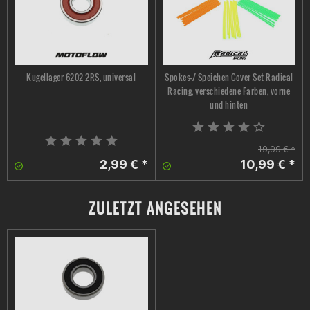
Kugellager 6202 2RS, universal
Spokes-/ Speichen Cover Set Radical
Racing, verschiedene Farben, vorne
und hinten
19,99 € *
2,99 € *
10,99 € *
ZULETZT ANGESEHEN