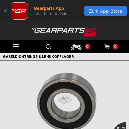
Gearparts App
✕
Zum App Store
Jetzt herunterladen
0
0
GABELDICHTRINGE & LENKKOPFLAGER