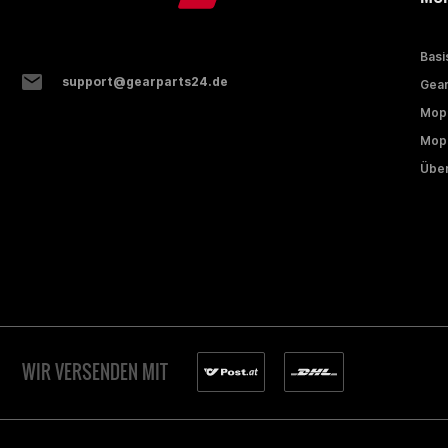
Basi
support@gearparts24.de
Gear
Mop
Mope
Über
WIR VERSENDEN MIT