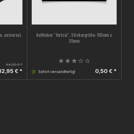
e, universal,
Aufkleber "Hatzal", Stickergröße: 105mm x
Kic
35mm
44,90 € *
32,95 € *
0,50 € *
Sofort versandfertig!