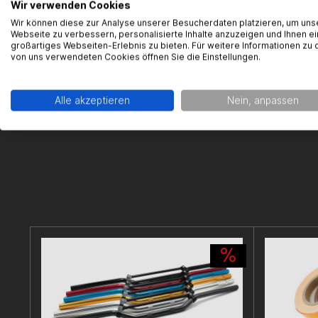
Wir verwenden Cookies
21012 CA
Wir können diese zur Analyse unserer Besucherdaten platzieren, um uns
Kontakt:
pr
Webseite zu verbessern, personalisierte Inhalte anzuzeigen und Ihnen ei
großartiges Webseiten-Erlebnis zu bieten. Für weitere Informationen zu 
von uns verwendeten Cookies öffnen Sie die Einstellungen.
Alle akzeptieren
Nein, anpassen