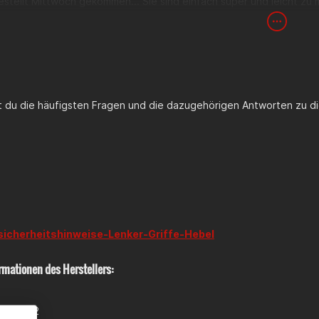
stellt Mittwoch gekommen... Sie sind einfach super und leicht zu 
st du die häufigsten Fragen und die dazugehörigen Antworten zu di
sicherheitshinweise-Lenker-Griffe-Hebel
rmationen des Herstellers:
OLI, 112