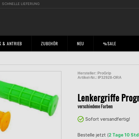
SCHNELLE LIEFERUNG
 & ANTRIEB
ZUBEHÖR
NEU
%SALE
Hersteller:
ProGrip
Artikel-Nr.:
IP32928-ORA
2000729500285
Lenkergriffe Prog
verschiedene Farben
Sofort versandfertig!
Bestelle jetzt (
2 Tage 10 Std