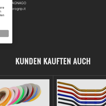
SSANO MAGNAGO
ere
ogrip@progrip.it
n
den
KUNDEN KAUFTEN AUCH