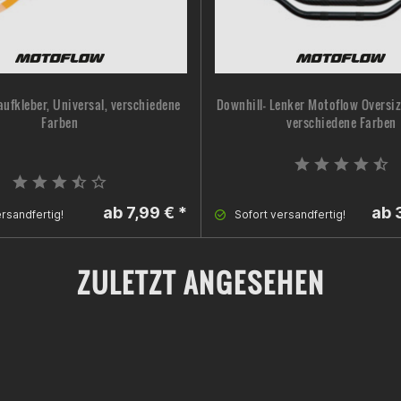
ufkleber, Universal, verschiedene
Downhill- Lenker Motoflow Oversiz
Farben
verschiedene Farben
ab 7,99 € *
ab 
rsandfertig!
Sofort versandfertig!
ZULETZT ANGESEHEN