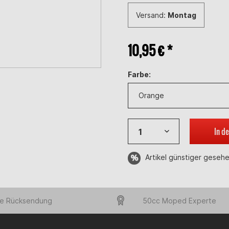
Versand:
Montag
10,95 € *
Farbe:
In d
Artikel günstiger geseh
e Rücksendung
50cc Moped Experte