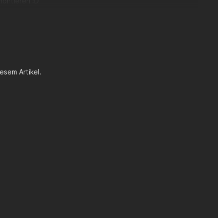
montieren :D
esem Artikel.