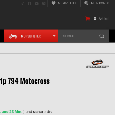
Folge
Folge
Folge
Folge
MERKZETTEL
MEIN KONTO
uns
uns
uns
uns
auf
auf
auf
auf
TikTok
Facebook
YouTube
Instagram
0
Artikel
MOPEDFILTER
SUCHE
rip 794 Motocross
. und 23 Min.
) und sichere dir: