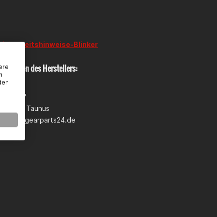
sicherheitshinweise-Blinker
rmationen des Herstellers:
ere
n
den
 GmbH
wann 5-7
heim am Taunus
pport@gearparts24.de