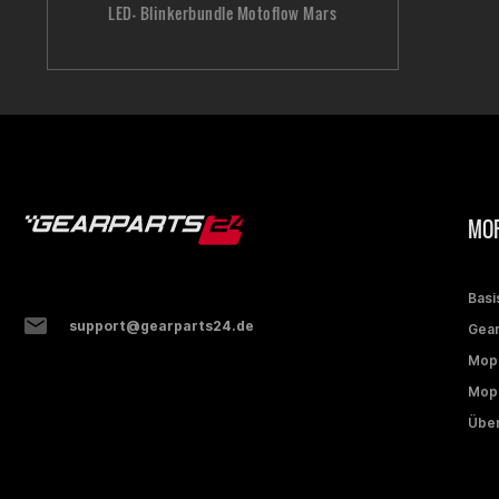
LED- Blinkerbundle Motoflow Mars
MOP
Basi
support@gearparts24.de
Gear
Mop
Mope
Über