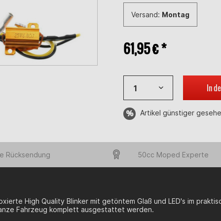
Versand:
Montag
61,95 € *
In d
Artikel günstiger geseh
e Rücksendung
50cc Moped Experte
xierte High Quality Blinker mit getöntem Glaß und LED's im praktis
anze Fahrzeug komplett ausgestattet werden.