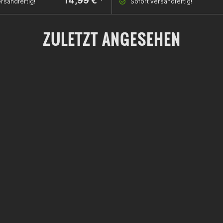
14,99 € *
rsandfertig!
Sofort versandfertig!
ZULETZT ANGESEHEN