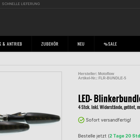
SCHNELLE LIEFERUNG
 & ANTRIEB
ZUBEHÖR
NEU
%SALE
Hersteller:
Motoflow
Artikel-Nr.:
FLR-BUNDLE-5
2001146400004
LED- Blinkerbund
4 Stck. Inkl. Widerstände, getönt, m
Sofort versandfertig!
Bestelle jetzt (
2 Tage 20 Std