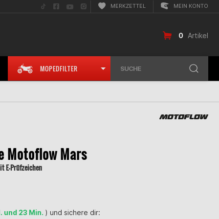
Folge
Folge
Folge
Folge
MERKZETTEL
MEIN KONTO
uns
uns
uns
uns
auf
auf
auf
auf
TikTok
Facebook
YouTube
Instagram
0
Artikel
MOPEDFILTER
SUCHE
le Motoflow Mars
it E-Prüfzeichen
. und 23 Min.
) und sichere dir: