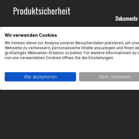
Produktsicherheit
Dokumente
Produkt
Wir verwenden Cookies
Kontaktinfo
Wir können diese zur Analyse unserer Besucherdaten platzieren, um uns
Webseite zu verbessern, personalisierte Inhalte anzuzeigen und Ihnen ei
großartiges Webseiten-Erlebnis zu bieten. Für weitere Informationen zu 
Gearparts
von uns verwendeten Cookies öffnen Sie die Einstellungen.
Im Langge
65719 Hof
Alle akzeptieren
Nein, anpassen
Kontakt:
su