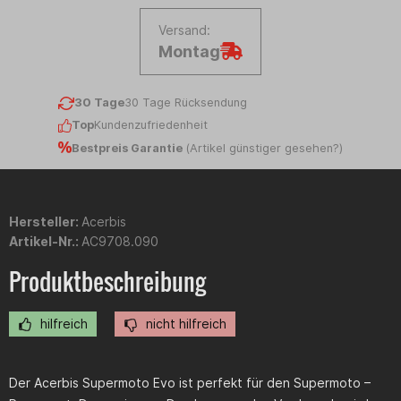
Versand:
Montag
30 Tage
30 Tage Rücksendung
Top
Kundenzufriedenheit
Bestpreis Garantie
(
Artikel günstiger gesehen?
)
Hersteller:
Acerbis
Artikel-Nr.:
AC9708.090
Produktbeschreibung
hilfreich
nicht hilfreich
Der Acerbis Supermoto Evo ist perfekt für den Supermoto –