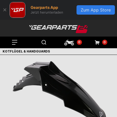
Gearparts App
✕
Zum App Store
Jetzt herunterladen
0
0
KOTFLÜGEL & HANDGUARDS