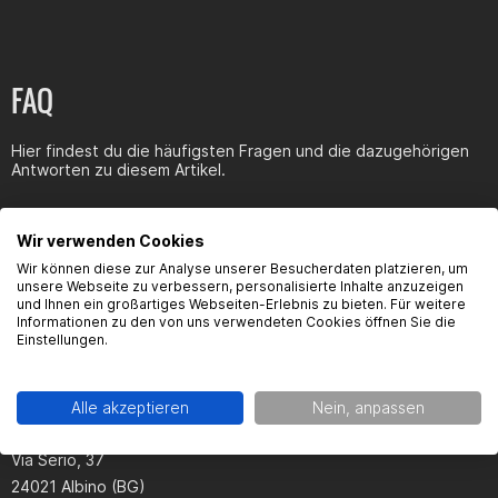
Andre Grötzl
Frage Der Kotflügel würde mir sehr gefallen aber passt der auf
eine Aprilia sx50 Baujahr 2015 rauf?
FAQ
Hier findest du die häufigsten Fragen und die dazugehörigen
Antworten zu diesem Artikel.
Martin Nestler
geht der auf die neue gilera smt 50 Wollt mal fragen ob die auf
Wir verwenden Cookies
die neue gilera smt 50 geht
Wir können diese zur Analyse unserer Besucherdaten platzieren, um
unsere Webseite zu verbessern, personalisierte Inhalte anzuzeigen
Produktsicherheit
und Ihnen ein großartiges Webseiten-Erlebnis zu bieten. Für weitere
Informationen zu den von uns verwendeten Cookies öffnen Sie die
Bettina Eisner
Einstellungen.
Ich habe den Kotflügel erst nach mehr als einem Monat
Kontaktinformationen des Herstellers:
bekommen. Als ich ihn dann endlich Auspackte stellte ich fest
Alle akzeptieren
Nein, anpassen
das dieser sehr zerkratzt ist. Doch das schlimmste ist das der
ACERBIS ITALIA SPA
Kotflügel nicht auf mein Moped passt, obwohl ich den
Via Serio, 37
Farzeugfilter bei der Bestellung aktiviert hatte !!!
24021 Albino (BG)