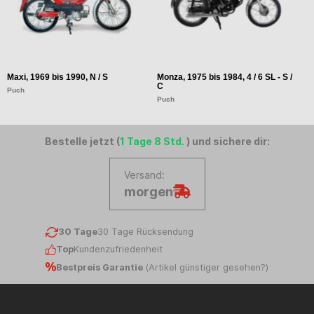
Maxi, 1969 bis 1990, N / S
Monza, 1975 bis 1984, 4 / 6 SL - S /
Co
C
Puch
P
Puch
Bestelle jetzt (
1 Tage 8 Std.
) und sichere dir:
Versand:
morgen
30 Tage
30 Tage Rücksendung
Top
Kundenzufriedenheit
Bestpreis Garantie
(
Artikel günstiger gesehen?
)