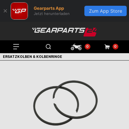
Gearparts App
✕
Zum App Store
Jetzt herunterladen
0
0
ERSATZKOLBEN & KOLBENRINGE