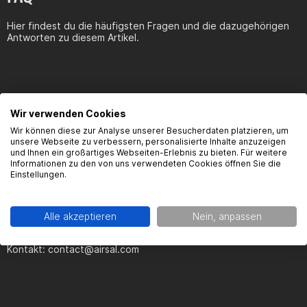
Hier findest du die häufigsten Fragen und die dazugehörigen
Antworten zu diesem Artikel.
Wir verwenden Cookies
Produktsicherheit
Wir können diese zur Analyse unserer Besucherdaten platzieren, um
unsere Webseite zu verbessern, personalisierte Inhalte anzuzeigen
und Ihnen ein großartiges Webseiten-Erlebnis zu bieten. Für weitere
Informationen zu den von uns verwendeten Cookies öffnen Sie die
Kontaktinformationen des Herstellers:
Einstellungen.
Airsal S.R.L.
Apdo. 23
Alle akzeptieren
Nein, anpassen
08540 Centelles
Kontakt:
contact@airsal.com