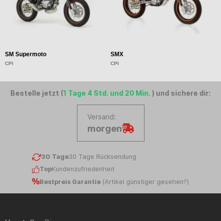
SM Supermoto
SMX
S
CPI
CPI
C
Bestelle jetzt (
1 Tage 4 Std. und 20 Min.
) und sichere dir:
Versand:
morgen
30 Tage
30 Tage Rücksendung
Top
Kundenzufriedenheit
Bestpreis Garantie
(
Artikel günstiger gesehen?
)