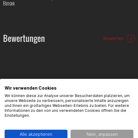
Ringe
Bewertungen
Bewerten
FAQ
Wir verwenden Cookies
Wir können diese zur Analyse unserer Besucherdaten platzieren, um
Hier findest du die häufigsten Fragen und die dazugehörigen
unsere Webseite zu verbessern, personalisierte Inhalte anzuzeigen
Antworten zu diesem Artikel.
und Ihnen ein großartiges Webseiten-Erlebnis zu bieten. Für weitere
Informationen zu den von uns verwendeten Cookies öffnen Sie die
Einstellungen.
Alle akzeptieren
Nein, anpassen