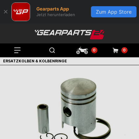
Gearparts App
✕
Zum App Store
Jetzt herunterladen
0
0
ERSATZKOLBEN & KOLBENRINGE