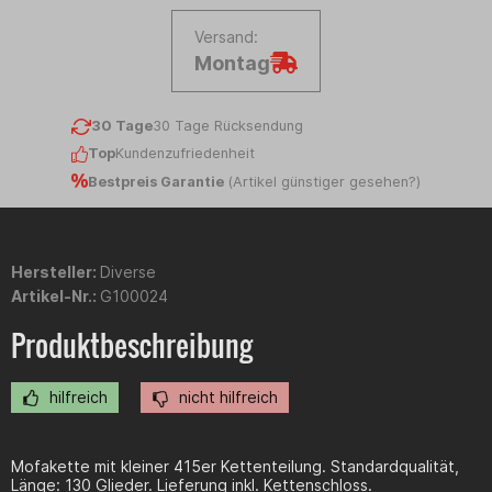
Versand:
Montag
30 Tage
30 Tage Rücksendung
Top
Kundenzufriedenheit
Bestpreis Garantie
(
Artikel günstiger gesehen?
)
Hersteller:
Diverse
Artikel-Nr.:
G100024
Produktbeschreibung
hilfreich
nicht hilfreich
Mofakette mit kleiner 415er Kettenteilung. Standardqualität,
Länge: 130 Glieder. Lieferung inkl. Kettenschloss.