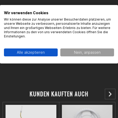
Wir verwenden Cookies
Hersteller:
Wir können diese zur Analyse unserer Besucherdaten platzieren, um
unsere Webseite zu verbessern, personalisierte Inhalte anzuzeigen
Gearparts GmbH
und Ihnen ein großartiges Webseiten-Erlebnis zu bieten. Für weitere
Im Langgewann 5-7
Informationen zu den von uns verwendeten Cookies öffnen Sie die
Einstellungen.
65719 Hofheim a.Ts.
support@gearparts24.de
Alle akzeptieren
Nein, anpassen
KUNDEN KAUFTEN AUCH