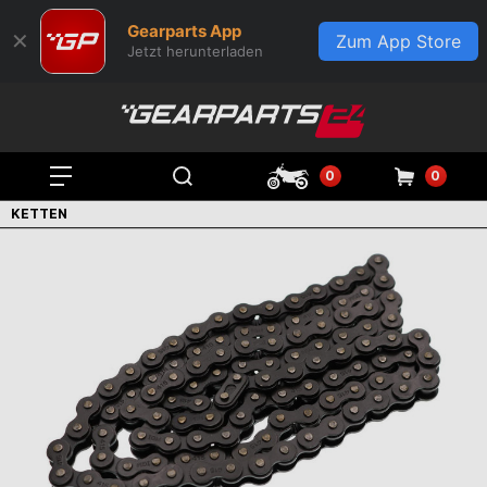
Gearparts App
✕
Zum App Store
Jetzt herunterladen
0
0
KETTEN