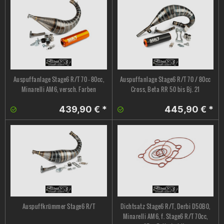
Auspuffanlage Stage6 R/T 70 - 80cc,
Auspuffanlage Stage6 R/T 70 / 80cc
Minarelli AM6, versch. Farben
Cross, Beta RR 50 bis Bj. 21
439,90 € *
445,90 € *
Auspuffkrümmer Stage6 R/T
Dichtsatz Stage6 R/T, Derbi D50B0,
Minarelli AM6, f. Stage6 R/T 70cc,