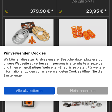
95cc Zylinderkits
379,90 € *
23,95 € *
Wir verwenden Cookies
Wir können diese zur Analyse unserer Besucherdaten platzieren, um
Kupplungsbeläge Stage6 R/T MK2,
Kupplungsfedern Set Stage6 R/T,
unsere Webseite zu verbessern, personalisierte Inhalte anzuzeigen
Minarelli AM6, 5 Scheiben
Minarelli AM6, 4 Stück, Orange
und Ihnen ein großartiges Webseiten-Erlebnis zu bieten. Für weitere
Informationen zu den von uns verwendeten Cookies öffnen Sie die
79,95 € *
11,99 € *
Einstellungen.
Alle akzeptieren
Nein, anpassen