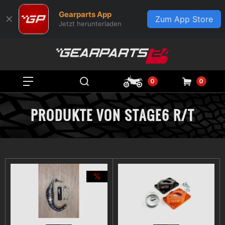
Gearparts App
✕
Zum App Store
Jetzt herunterladen
0
0
PRODUKTE VON STAGE6 R/T