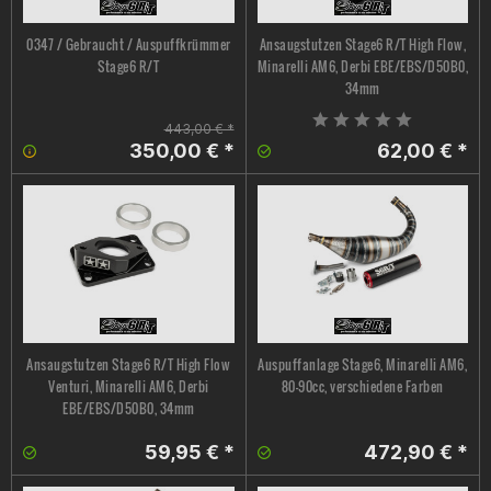
0347 / Gebraucht / Auspuffkrümmer
Ansaugstutzen Stage6 R/T High Flow,
Stage6 R/T
Minarelli AM6, Derbi EBE/EBS/D50B0,
34mm
443,00 € *
350,00 € *
62,00 € *
Ansaugstutzen Stage6 R/T High Flow
Auspuffanlage Stage6, Minarelli AM6,
Venturi, Minarelli AM6, Derbi
80-90cc, verschiedene Farben
EBE/EBS/D50B0, 34mm
59,95 € *
472,90 € *