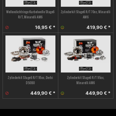
Wellendichtringe Kurbelwelle Stage6
Zylinderkit Stage6 R/T 70cc, Minarelli
R/T, Minarelli AM6
AM6
16,95 € *
419,90 € *
Zylinderkit Stage6 R/T 95cc, Derbi
Zylinderkit Stage6 R/T 95cc,
D50B0
Minarelli AM6
449,90 € *
449,90 € *