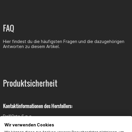
FAQ
Hier findest du die häufigsten Fragen und die dazugehörigen
Antworten zu diesem Artikel.
Produktsicherheit
Kontaktinformationen des Herstellers:
Dell'Orto S.p.a.
via Kennedy, 7,Ê
Wir verwenden Cookies
22060 Cabiate