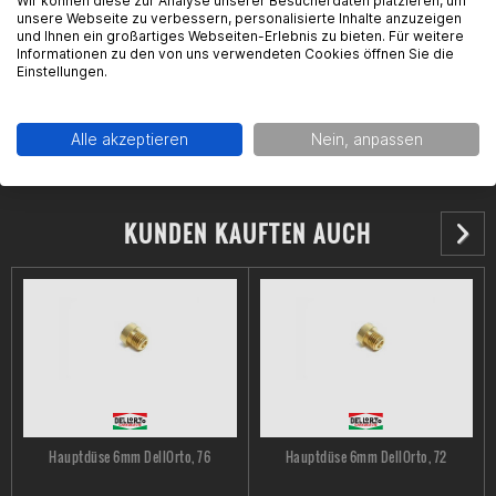
Wir können diese zur Analyse unserer Besucherdaten platzieren, um
unsere Webseite zu verbessern, personalisierte Inhalte anzuzeigen
Kontakt: https://www.dellorto.it/en/contacts/
und Ihnen ein großartiges Webseiten-Erlebnis zu bieten. Für weitere
Informationen zu den von uns verwendeten Cookies öffnen Sie die
Einstellungen.
Alle akzeptieren
Nein, anpassen
KUNDEN KAUFTEN AUCH
Hauptdüse 6mm DellOrto, 76
Hauptdüse 6mm DellOrto, 72