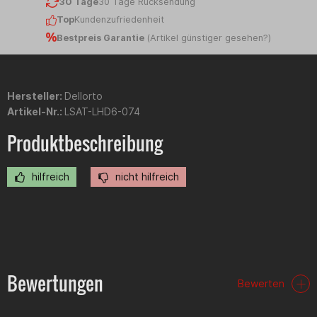
30 Tage
30 Tage Rücksendung
Top
Kundenzufriedenheit
Bestpreis Garantie
(
Artikel günstiger gesehen?
)
Hersteller:
Dellorto
Artikel-Nr.:
LSAT-LHD6-074
Produktbeschreibung
hilfreich
nicht hilfreich
Bewertungen
Bewerten