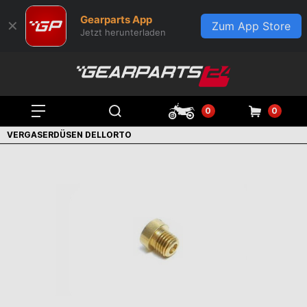
Gearparts App
✕
Zum App Store
Jetzt herunterladen
0
0
VERGASERDÜSEN DELLORTO