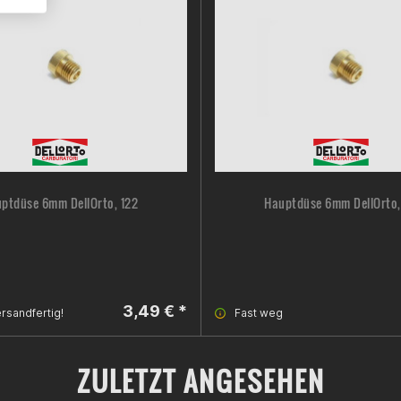
ptdüse 6mm DellOrto, 122
Hauptdüse 6mm DellOrto,
3,49 € *
rsandfertig!
Fast weg
ZULETZT ANGESEHEN