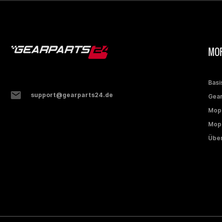
MOP
Basi
support@gearparts24.de
Gear
Mop
Mope
Über