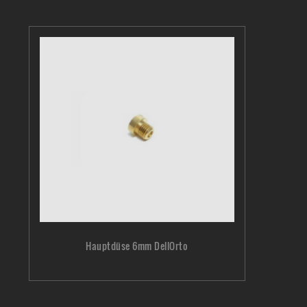
Hauptdüse 6mm DellOrto