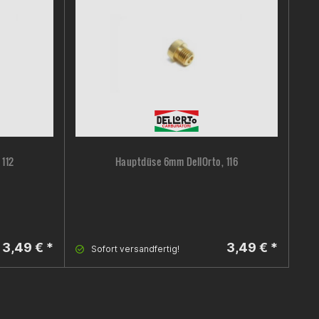
 112
Hauptdüse 6mm DellOrto, 116
3,49 € *
3,49 € *
Sofort versandfertig!