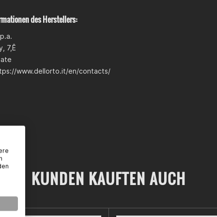
rmationen des Herstellers:
p.a.
, 7,Ê
iate
tps://www.dellorto.it/en/contacts/
ere
n
den
KUNDEN KAUFTEN AUCH