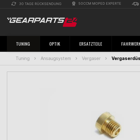
50CCM MOPED EXPERTE
30 TAGE RÜCKSENDUNG
TUNING
OPTIK
ERSATZTEILE
FAHRWERK
Tuning
Ansaugsystem
Vergaser
Vergaserdüs