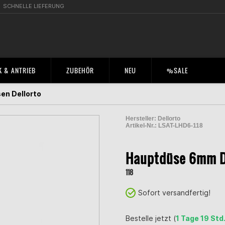
SCHNELLE LIEFERUNG
 & ANTRIEB
ZUBEHÖR
NEU
%SALE
en Dellorto
Hersteller:
Dellorto
Artikel-Nr.:
LSAT-LHD6-118
2000255700005
Hauptdüse 6mm D
118
Sofort versandfertig!
Bestelle jetzt (
1 Tage 19 Std