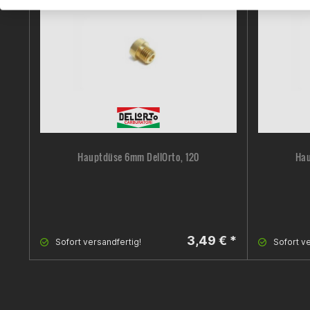
Hauptdüse 6mm DellOrto, 120
Hau
3,49 € *
Sofort versandfertig!
Sofort ve