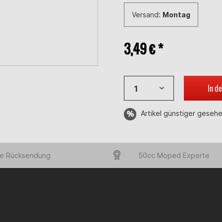
Versand:
Montag
3,49 € *
In d
Artikel günstiger geseh
e Rücksendung
50cc Moped Experte