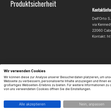
Produktsicherheit
Kontaktinfo
Dell'Orto S.
via Kennedy
22060 Cab
Kontakt: ht
Wir verwenden Cookies
Wir können diese zur Analyse unserer Besucherdaten platzieren, um uns
Webseite zu verbessern, personalisierte Inhalte anzuzeigen und Ihnen ei
großartiges Webseiten-Erlebnis zu bieten. Für weitere Informationen zu 
von uns verwendeten Cookies öffnen Sie die Einstellungen.
Alle akzeptieren
Nein, anpassen