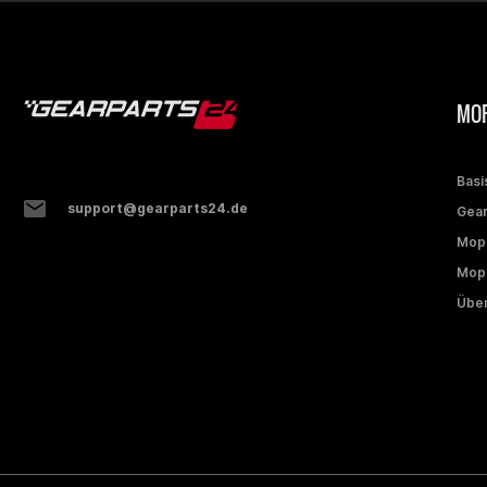
MOP
Basi
support@gearparts24.de
Gear
Mop
Mope
Über