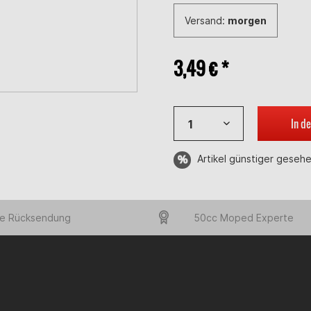
Versand:
morgen
3,49 € *
In d
Artikel günstiger geseh
e Rücksendung
50cc Moped Experte