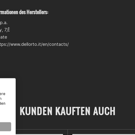
rmationen des Herstellers:
p.a.
, 7,Ê
iate
tps://www.dellorto.it/en/contacts/
ere
n
den
KUNDEN KAUFTEN AUCH