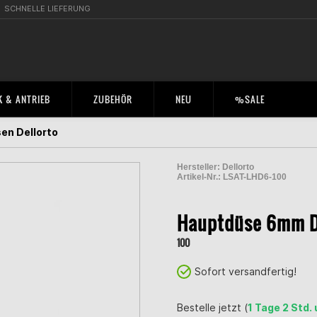
SCHNELLE LIEFERUNG
 & ANTRIEB
ZUBEHÖR
NEU
%SALE
en Dellorto
Hersteller:
Dellorto
Artikel-Nr.:
LSAT-LHD6-100
2000256400003
Hauptdüse 6mm D
100
Sofort versandfertig!
Bestelle jetzt (
1 Tage 2 Std.