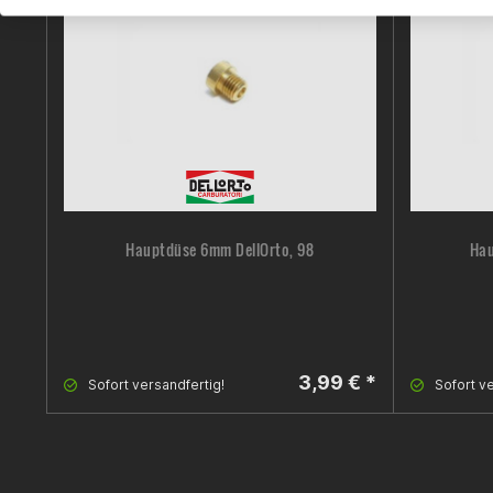
Hauptdüse 6mm DellOrto, 98
Hau
3,99 € *
Sofort versandfertig!
Sofort ve