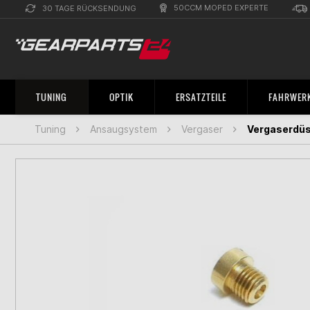
50CCM MOPED EXPERTE
30 TAGE RÜCKSENDUNG
TUNING
OPTIK
ERSATZTEILE
FAHRWERK
Tuning
Ansaugsystem
Vergaser
Vergaserdüs