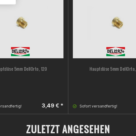
ptdüse 5mm DellOrto, 120
Hauptdüse 5mm DellOrto,
3,49 € *
rsandfertig!
Sofort versandfertig!
ZULETZT ANGESEHEN