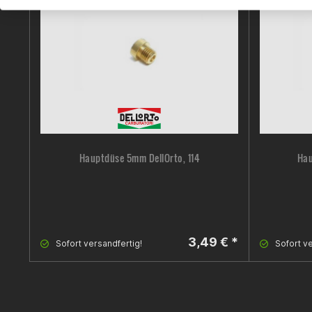
Hauptdüse 5mm DellOrto, 114
Hau
3,49 € *
Sofort versandfertig!
Sofort ve