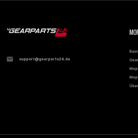
MOP
Basi
support@gearparts24.de
Gear
Mop
Mope
Über