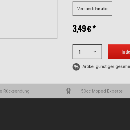
Versand:
heute
3,49 € *
In d
Artikel günstiger geseh
e Rücksendung
50cc Moped Experte