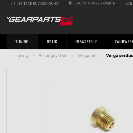
50CCM MOPED EXPERTE
30 TAGE RÜCKSENDUNG
TUNING
OPTIK
ERSATZTEILE
FAHRWERK
Tuning
Ansaugsystem
Vergaser
Vergaserdüs