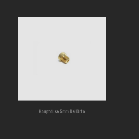
Hauptdüse 5mm DellOrto