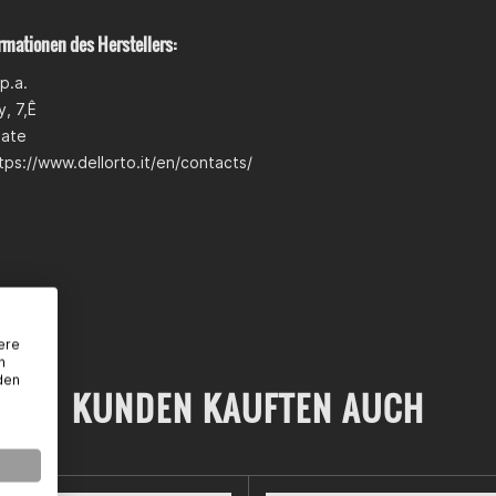
rmationen des Herstellers:
p.a.
, 7,Ê
iate
tps://www.dellorto.it/en/contacts/
ere
n
den
KUNDEN KAUFTEN AUCH