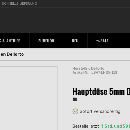
SCHNELLE LIEFERUNG
 & ANTRIEB
ZUBEHÖR
NEU
%SALE
en Dellorto
Hersteller:
Dellorto
Artikel-Nr.:
LSAT-LHD5-118
2000258400001
Hauptdüse 5mm D
118
Sofort versandfertig!
Bestelle jetzt (
1 Std. und 59