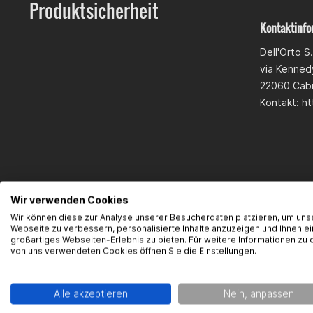
Produktsicherheit
Kontaktinfo
Dell'Orto S.
via Kennedy
22060 Cab
Kontakt: ht
Wir verwenden Cookies
Wir können diese zur Analyse unserer Besucherdaten platzieren, um uns
Webseite zu verbessern, personalisierte Inhalte anzuzeigen und Ihnen ei
großartiges Webseiten-Erlebnis zu bieten. Für weitere Informationen zu 
von uns verwendeten Cookies öffnen Sie die Einstellungen.
Alle akzeptieren
Nein, anpassen