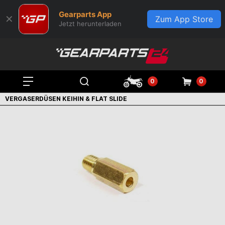
Gearparts App
✕
Zum App Store
Jetzt herunterladen
0
0
VERGASERDÜSEN KEIHIN & FLAT SLIDE