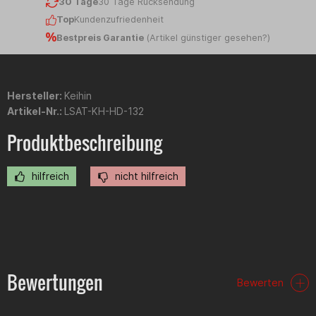
30 Tage
30 Tage Rücksendung
Top
Kundenzufriedenheit
Bestpreis Garantie
(
Artikel günstiger gesehen?
)
Hersteller:
Keihin
Artikel-Nr.:
LSAT-KH-HD-132
Produktbeschreibung
hilfreich
nicht hilfreich
Bewertungen
Bewerten