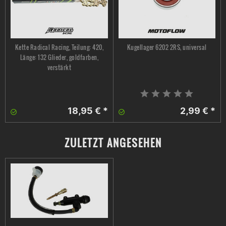
Kette Radical Racing, Teilung: 420,
Kugellager 6202 2RS, universal
Länge: 132 Glieder, goldfarben,
verstärkt
18,95 € *
2,99 € *
ZULETZT ANGESEHEN