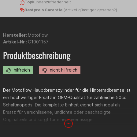
Top
Kundenzufriedenheit
Bestpreis Garantie
(
Artikel günstiger gesehen?
)
Hersteller:
Motoflow
Artikel-Nr.:
G1001157
Produktbeschreibung
hilfreich
nicht hilfreich
Der Motoflow Hauptbremszylinder für die Hinterradbremse ist
ein hochwertiger Ersatz in OEM-Qualität für zahlreiche 50cc
Schaltmopeds. Die komplette Einheit eignet sich ideal als
Ersatz für verschlissene, undichte oder beschädigte
Originalteile und sorgt für eine zuverlässige
Bremskraftübertragung sowie ein präzises Bremsgefühl.