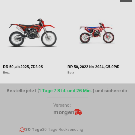
RR 50, ab 2025, ZD3 0S
RR 50, 2022 bis 2024, C5-0P/R
R
Beta
Beta
B
Bestelle jetzt (
1 Tage 7 Std. und 26 Min.
) und sichere dir:
Versand:
morgen
30 Tage
30 Tage Rücksendung