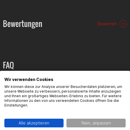
Der Bremszylinder wird inklusive Ausgleichsbehälter,
Verbindungsschlauch, Druckstange und Befestigungsteilen
geliefert. Dank der originalgetreuen Bauform ist eine einfache
Bewertungen
Bewerten
Montage an vielen Modellen von Beta, Derbi, Rieju, Peugeot,
KSR, Generic und Keeway möglich.
Technische Daten
Hersteller: Motoflow
Produkttyp: Hauptbremszylinder Hinterrad
FAQ
Farbe: Schwarz
Anschluss Bremsleitung: Oben
Befestigungsabstand: 40 mm
Hier findest du die häufigsten Fragen und die dazugehörigen
Wir verwenden Cookies
Durchmesser Befestigungsbohrung: 6,5 mm
Antworten zu diesem Artikel.
Gesamtlänge Gehäuse: 87 mm
Wir können diese zur Analyse unserer Besucherdaten platzieren, um
Gewinde Bremsleitungsanschluss: M10x1
unsere Webseite zu verbessern, personalisierte Inhalte anzuzeigen
Kolbendurchmesser: 14 mm
und Ihnen ein großartiges Webseiten-Erlebnis zu bieten. Für weitere
Informationen zu den von uns verwendeten Cookies öffnen Sie die
Einstellungen.
Passend für
Produktsicherheit
Beta RR 50
Alle akzeptieren
Nein, anpassen
Derbi GPR
Rieju MRT