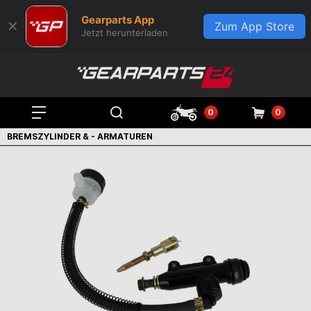
Gearparts App
✕
Zum App Store
Jetzt herunterladen
0
0
BREMSZYLINDER & - ARMATUREN