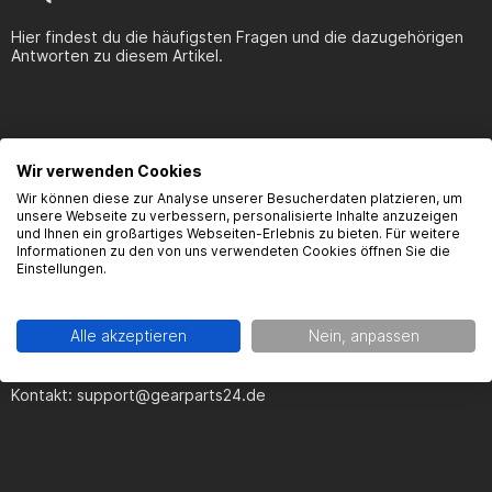
Hier findest du die häufigsten Fragen und die dazugehörigen
Haltbarkeit:
Konstruiert für die extremsten Bedingungen,
Antworten zu diesem Artikel.
ohne Kompromisse bei der Leistung.
Optik:
Verleiht dem Motorrad ein bulligeres und
aggressiveres Aussehen.
Komfort:
Mindert die Ermüdung der Hände und erhöht die
Kontrolle unter schwierigen Fahrbedingungen.
Wir verwenden Cookies
Produktsicherheit
Fazit:
Die Motoflow Offroad Handguards sind die perfekte
Wir können diese zur Analyse unserer Besucherdaten platzieren, um
Wahl für Offroad-Fahrer, die keine Kompromisse bei Schutz und
unsere Webseite zu verbessern, personalisierte Inhalte anzuzeigen
und Ihnen ein großartiges Webseiten-Erlebnis zu bieten. Für weitere
Performance eingehen wollen. Rüste dein Bike auf und stelle
Informationen zu den von uns verwendeten Cookies öffnen Sie die
dich jeder Herausforderung – mit Stil und Vertrauen!
Einstellungen.
Kontaktinformationen des Herstellers:
Gearparts GmbH
Alle akzeptieren
Nein, anpassen
Im Langgewann 5-7
65719 Hofheim am Taunus
Kontakt:
support@gearparts24.de