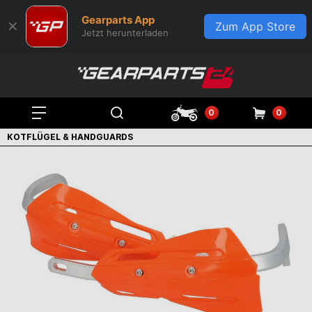
Gearparts App
✕
Zum App Store
Jetzt herunterladen
0
0
KOTFLÜGEL & HANDGUARDS