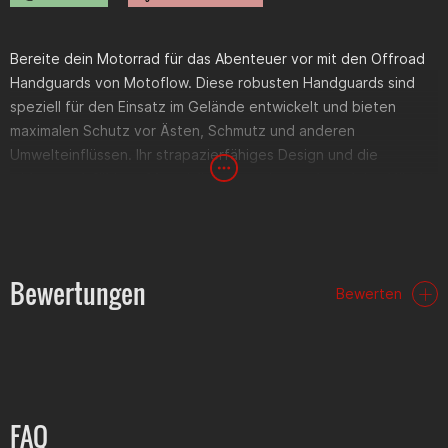
Bereite dein Motorrad für das Abenteuer vor mit den Offroad
Handguards von Motoflow. Diese robusten Handguards sind
speziell für den Einsatz im Gelände entwickelt und bieten
maximalen Schutz vor Ästen, Schmutz und anderen
Umwelteinflüssen. Ihr strapazierfähiges Design und die
widerstandsfähigen Materialien garantieren, dass deine Hände
sicher und sauber bleiben, egal wie rau die Strecke wird.
Features:
Bewertungen
Material:
Hochfestes Kunststoffmaterial, das Stößen und
Bewerten
Kratzern standhält.
Design:
Aggressives, funktionales Design, erhältlich in [Farbe
einfügen], das perfekt zu deinem Offroad-Bike passt.
Montage:
Schnelle und einfache Installation an den
Lenkerenden, kompatibel mit den meisten Offroad-
Motorrädern.
Schutz:
Ausgezeichneter Schutz vor harten Aufprallen und
Wettereinflüssen.
FAQ
Vorteile: